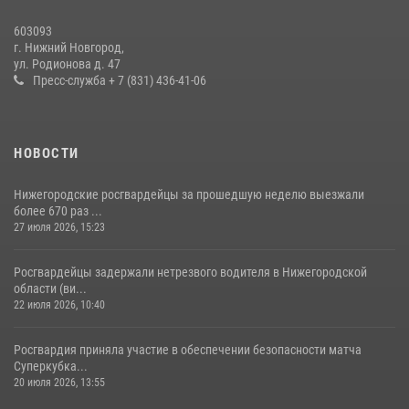
Нижегородские росгвардейцы за прошедшую неделю выезжали
603093
более 600 раз по сигналу «тревога»
г. Нижний Новгород,
ул. Родионова д. 47
20 июля 2026, 12:26
Пресс-служба + 7 (831) 436-41-06
НОВОСТИ
Нижегородские росгвардейцы за прошедшую неделю выезжали
более 670 раз ...
27 июля 2026, 15:23
Росгвардейцы задержали нетрезвого водителя в Нижегородской
области (ви...
22 июля 2026, 10:40
Росгвардия приняла участие в обеспечении безопасности матча
Суперкубка...
20 июля 2026, 13:55