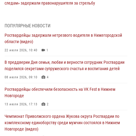
следам» задержали правонарушителя за стрельбу
17 июля 2026, 05:17
В Нижегородской области продолжаются мероприятия в рамках
ПОПУЛЯРНЫЕ НОВОСТИ
всероссийской ведомственной акции «Каникулы с Росгвардией»
Росгвардейцы задержали нетрезвого водителя в Нижегородской
16 июля 2026, 05:00
области (видео)
Росгвардейцы обеспечили безопасность на VK Fest в Нижнем
22 июля 2026, 10:40
1
Новгороде
В преддверии Дня семьи, любви и верности сотрудник Росгвардии
13 июля 2026, 17:13
2
поделился секретами супружеского счастья и воспитания детей
Нижегородские росгвардейцы за прошедшую неделю выезжали
08 июля 2026, 09:10
4
более 750 раз по сигналу «тревога»
Росгвардейцы обеспечили безопасность на VK Fest в Нижнем
13 июля 2026, 06:45
Новгороде
Росгвардейцы предотвратили серию краж в Нижнем Новгороде
13 июля 2026, 17:13
2
10 июля 2026, 09:38
Чемпионат Приволжского ордена Жукова округа Росгвардии по
комплексному единоборству среди мужчин состоялся в Нижнем
Новгороде (видео)