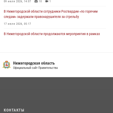
09 июля 2026, 14:07
10
1
В Нижегородской области сотрудники Росгвардии «по горячим
следам» задержали правонарушителя за стрельбу
17 июля 2026, 05:17
В Нижегородской области продолжаются мероприятия в рамках
всероссийской ведомственной акции «Каникулы с Росгвардией»
16 июля 2026, 05:00
Росгвардия приняла участие в обеспечении безопасности матча
Суперкубка России в Нижнем Новгороде
Нижегородская область
Официальный сайт Правительства
20 июля 2026, 13:55
2
Росгвардейцы предотвратили серию краж в Нижнем Новгороде
10 июля 2026, 09:38
В Нижегородской области сотрудники Росгвардии почтили память
святого равноапостольного князя Владимира
28 июля 2026, 15:39
2
КОНТАКТЫ