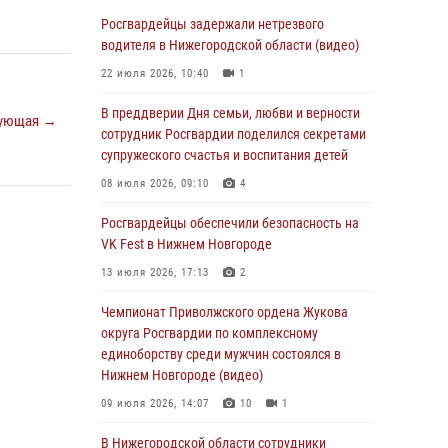
В Нижегородской области сотрудники
Росгвардии «по горячим следам» задержали
Росгвардейцы задержали нетрезвого
правонарушителя за стрельбу
водителя в Нижегородской области (видео)
17 июля 2026, 05:17
22 июля 2026, 10:40
1
В Нижегородской области продолжаются
В преддверии Дня семьи, любви и верности
ующая →
мероприятия в рамках всероссийской
сотрудник Росгвардии поделился секретами
ведомственной акции «Каникулы с
супружеского счастья и воспитания детей
Росгвардией»
08 июля 2026, 09:10
4
16 июля 2026, 05:00
Росгвардейцы обеспечили безопасность на
Росгвардейцы обеспечили безопасность на
VK Fest в Нижнем Новгороде
VK Fest в Нижнем Новгороде
13 июля 2026, 17:13
2
13 июля 2026, 17:13
2
Чемпионат Приволжского ордена Жукова
Нижегородские росгвардейцы за
округа Росгвардии по комплексному
прошедшую неделю выезжали более 750 раз
единоборству среди мужчин состоялся в
по сигналу «тревога»
Нижнем Новгороде (видео)
13 июля 2026, 06:45
09 июля 2026, 14:07
10
1
Росгвардейцы предотвратили серию краж в
В Нижегородской области сотрудники