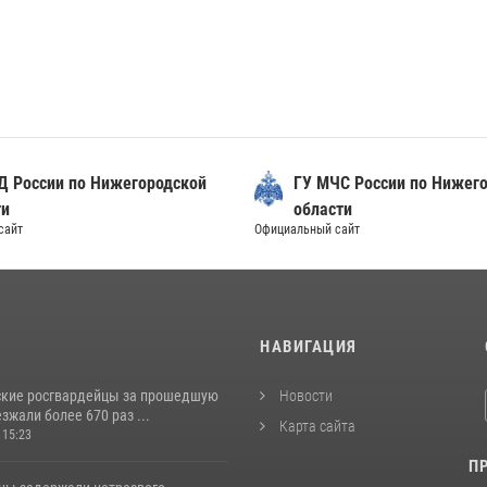
Д России по Нижегородской
ГУ МЧС России по Нижег
ти
области
сайт
Официальный сайт
И
НАВИГАЦИЯ
кие росгвардейцы за прошедшую
Новости
жали более 670 раз ...
Карта сайта
 15:23
П