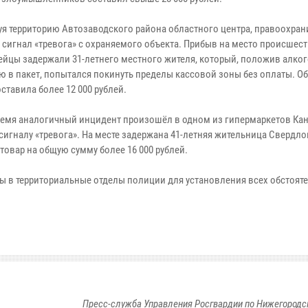
уя территорию Автозаводского района областного центра, правоохран
 сигнал «тревога» с охраняемого объекта. Прибыв на место происшест
ейцы задержали 31-летнего местного жителя, который, положив алко
ю в пакет, попытался покинуть пределы кассовой зоны без оплаты. О
ставила более 12 000 рублей.
ремя аналогичный инцидент произошёл в одном из гипермаркетов Ка
игналу «тревога». На месте задержана 41-летняя жительница Свердл
товар на общую сумму более 16 000 рублей.
 в территориальные отделы полиции для установления всех обстоят
Пресс-служба Управления Росгвардии по Нижегородс