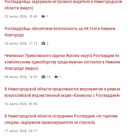
Росгвардейцы задержали нетрезвого водителя в Нижегородской
16 июля 2026, 05:00
области (видео)
Росгвардейцы обеспечили безопасность на VK Fest в Нижнем
22 июля 2026, 10:40
1
Новгороде
Росгвардейцы обеспечили безопасность на VK Fest в Нижнем
13 июля 2026, 17:13
2
Новгороде
Нижегородские росгвардейцы за прошедшую неделю выезжали
13 июля 2026, 17:13
2
более 750 раз по сигналу «тревога»
Чемпионат Приволжского ордена Жукова округа Росгвардии по
13 июля 2026, 06:45
комплексному единоборству среди мужчин состоялся в Нижнем
Новгороде (видео)
Росгвардейцы предотвратили серию краж в Нижнем Новгороде
09 июля 2026, 14:07
10
1
10 июля 2026, 09:38
В Нижегородской области продолжаются мероприятия в рамках
всероссийской ведомственной акции «Каникулы с Росгвардией»
16 июля 2026, 05:00
В Нижегородской области сотрудники Росгвардии «по горячим
следам» задержали правонарушителя за стрельбу
17 июля 2026, 05:17