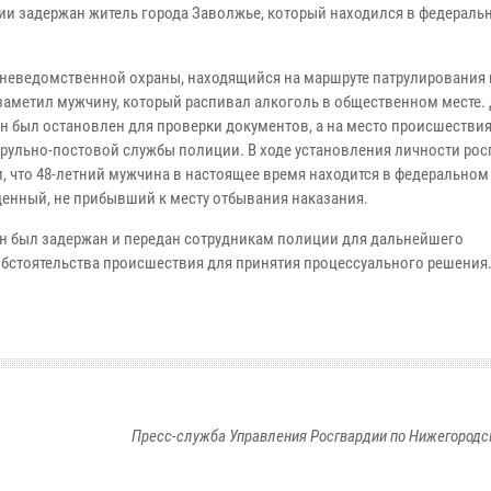
ии задержан житель города Заволжье, который находился в федераль
неведомственной охраны, находящийся на маршруте патрулирования 
 заметил мужчину, который распивал алкоголь в общественном месте
н был остановлен для проверки документов, а на место происшестви
трульно-постовой службы полиции. В ходе установления личности ро
, что 48-летний мужчина в настоящее время находится в федеральном
денный, не прибывший к месту отбывания наказания.
н был задержан и передан сотрудникам полиции для дальнейшего
обстоятельства происшествия для принятия процессуального решения
Пресс-служба Управления Росгвардии по Нижегородс