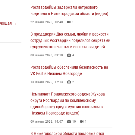
В Нижегородской области сотрудники
Росгвардии «по горячим следам» задержали
Росгвардейцы задержали нетрезвого
правонарушителя за стрельбу
водителя в Нижегородской области (видео)
17 июля 2026, 05:17
22 июля 2026, 10:40
1
ующая →
В Нижегородской области продолжаются
В преддверии Дня семьи, любви и верности
мероприятия в рамках всероссийской
сотрудник Росгвардии поделился секретами
ведомственной акции «Каникулы с
супружеского счастья и воспитания детей
Росгвардией»
08 июля 2026, 09:10
4
16 июля 2026, 05:00
Росгвардейцы обеспечили безопасность на
Росгвардейцы обеспечили безопасность на
VK Fest в Нижнем Новгороде
VK Fest в Нижнем Новгороде
13 июля 2026, 17:13
2
13 июля 2026, 17:13
2
Чемпионат Приволжского ордена Жукова
Нижегородские росгвардейцы за
округа Росгвардии по комплексному
прошедшую неделю выезжали более 750 раз
единоборству среди мужчин состоялся в
по сигналу «тревога»
Нижнем Новгороде (видео)
13 июля 2026, 06:45
09 июля 2026, 14:07
10
1
Росгвардейцы предотвратили серию краж в
В Нижегородской области продолжаются