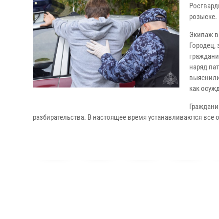
Росгвард
розыске.
Экипаж в
Городец,
граждани
наряд па
выяснили
как осуж
Граждани
разбирательства. В настоящее время устанавливаются все 