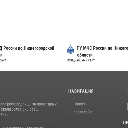
Д России по Нижегородской
ГУ МЧС России по Нижег
ти
области
сайт
Официальный сайт
И
НАВИГАЦИЯ
кие росгвардейцы за прошедшую
Новости
жали более 670 раз ...
Карта сайта
 15:23
П