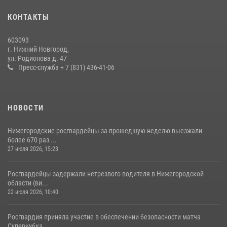
20 июля 2026, 12:26
КОНТАКТЫ
Нижегородские росгвардейцы за прошедшую неделю выезжали
603093
более 750 раз по сигналу «тревога»
г. Нижний Новгород,
ул. Родионова д. 47
13 июля 2026, 06:45
Пресс-служба + 7 (831) 436-41-06
НОВОСТИ
Нижегородские росгвардейцы за прошедшую неделю выезжали
более 670 раз ...
27 июля 2026, 15:23
Росгвардейцы задержали нетрезвого водителя в Нижегородской
области (ви...
22 июля 2026, 10:40
Росгвардия приняла участие в обеспечении безопасности матча
Суперкубка...