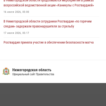
В Нижегородской области продолжаются мероприятия в рамках
всероссийской ведомственной акции «Каникулы с Росгвардией»
16 июля 2026, 05:00
В Нижегородской области сотрудники Росгвардии «по горячим
следам» задержали правонарушителя за стрельбу
17 июля 2026, 05:17
Росгвардия приняла участие в обеспечении безопасности матча
Суперкубка России в Нижнем Новгороде
20 июля 2026, 13:55
2
В Нижегородской области сотрудники Росгвардии почтили память
святого равноапостольного князя Владимира
Нижегородская область
Официальный сайт Правительства
28 июля 2026, 15:39
2
Росгвардейцы предотвратили серию краж в Нижнем Новгороде
10 июля 2026, 09:38
Нижегородские росгвардейцы за прошедшую неделю выезжали
более 600 раз по сигналу «тревога»