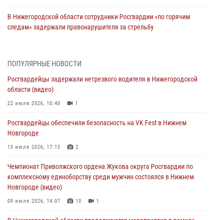
В Нижегородской области сотрудники Росгвардии «по горячим
следам» задержали правонарушителя за стрельбу
17 июля 2026, 05:17
В Нижегородской области продолжаются мероприятия в рамках
ПОПУЛЯРНЫЕ НОВОСТИ
всероссийской ведомственной акции «Каникулы с Росгвардией»
Росгвардейцы задержали нетрезвого водителя в Нижегородской
16 июля 2026, 05:00
области (видео)
Росгвардейцы обеспечили безопасность на VK Fest в Нижнем
22 июля 2026, 10:40
1
Новгороде
Росгвардейцы обеспечили безопасность на VK Fest в Нижнем
13 июля 2026, 17:13
2
Новгороде
Нижегородские росгвардейцы за прошедшую неделю выезжали
13 июля 2026, 17:13
2
более 750 раз по сигналу «тревога»
Чемпионат Приволжского ордена Жукова округа Росгвардии по
13 июля 2026, 06:45
комплексному единоборству среди мужчин состоялся в Нижнем
Новгороде (видео)
Росгвардейцы предотвратили серию краж в Нижнем Новгороде
09 июля 2026, 14:07
10
1
10 июля 2026, 09:38