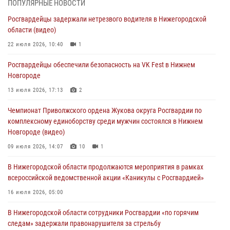
ПОПУЛЯРНЫЕ НОВОСТИ
всероссийской ведомственной акции «Каникулы с Росгвардией»
Росгвардейцы задержали нетрезвого водителя в Нижегородской
16 июля 2026, 05:00
области (видео)
Росгвардейцы обеспечили безопасность на VK Fest в Нижнем
22 июля 2026, 10:40
1
Новгороде
Росгвардейцы обеспечили безопасность на VK Fest в Нижнем
13 июля 2026, 17:13
2
Новгороде
Нижегородские росгвардейцы за прошедшую неделю выезжали
13 июля 2026, 17:13
2
более 750 раз по сигналу «тревога»
Чемпионат Приволжского ордена Жукова округа Росгвардии по
13 июля 2026, 06:45
комплексному единоборству среди мужчин состоялся в Нижнем
Новгороде (видео)
Росгвардейцы предотвратили серию краж в Нижнем Новгороде
09 июля 2026, 14:07
10
1
10 июля 2026, 09:38
В Нижегородской области продолжаются мероприятия в рамках
всероссийской ведомственной акции «Каникулы с Росгвардией»
16 июля 2026, 05:00
В Нижегородской области сотрудники Росгвардии «по горячим
следам» задержали правонарушителя за стрельбу