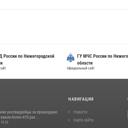
Д России по Нижегородской
ГУ МЧС России по Нижег
ти
области
сайт
Официальный сайт
И
НАВИГАЦИЯ
кие росгвардейцы за прошедшую
Новости
жали более 670 раз ...
Карта сайта
 15:23