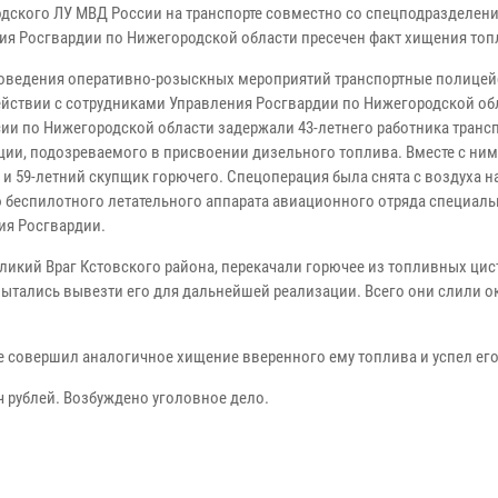
дского ЛУ МВД России на транспорте совместно со спецподразделен
ия Росгвардии по Нижегородской области пресечен факт хищения топ
роведения оперативно-розыскных мероприятий транспортные полицей
йствии с сотрудниками Управления Росгвардии по Нижегородской обл
ии по Нижегородской области задержали 43-летнего работника транс
ции, подозреваемого в присвоении дизельного топлива. Вместе с ни
 и 59-летний скупщик горючего. Спецоперация была снята с воздуха н
беспилотного летательного аппарата авиационного отряда специаль
ия Росгвардии.
еликий Враг Кстовского района, перекачали горючее из топливных цис
пытались вывезти его для дальнейшей реализации. Всего они слили о
е совершил аналогичное хищение вверенного ему топлива и успел его
ч рублей. Возбуждено уголовное дело.