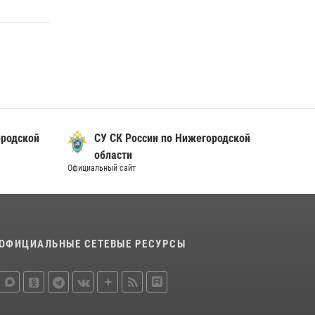
прошедшую неделю выезжали более 750 раз
по сигналу «тревога»
13 июля 2026, 06:45
Нижегородские росгвардейцы за
прошедшую неделю выезжали более 600 раз
по сигналу «тревога»
20 июля 2026, 12:26
ородской
СУ СК России по Нижегородской
области
Официальный сайт
ОФИЦИАЛЬНЫЕ СЕТЕВЫЕ РЕСУРСЫ