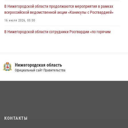
В Нижегородской области продолжаются мероприятия в рамках
всероссийской ведомственной акции «Каникулы с Росгвардией»
16 июля 2026, 05:00
В Нижегородской области сотрудники Росгвардии «по горячим
следам» задержали правонарушителя за стрельбу
17 июля 2026, 05:17
Росгвардия приняла участие в обеспечении безопасности матча
Суперкубка России в Нижнем Новгороде
Нижегородская область
Официальный сайт Правительства
20 июля 2026, 13:55
2
Росгвардейцы предотвратили серию краж в Нижнем Новгороде
10 июля 2026, 09:38
Заместитель директора Росгвардии Герой России генерал-
полковник Алексей Кузьменков поздравил специалистов
финансово-экономической службы с профессиональным
КОНТАКТЫ
праздником