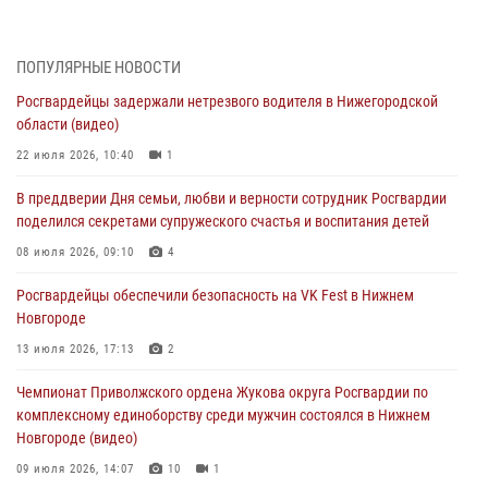
17 июля 2026, 05:17
В Нижегородской области продолжаются мероприятия в рамках
ПОПУЛЯРНЫЕ НОВОСТИ
всероссийской ведомственной акции «Каникулы с Росгвардией»
Росгвардейцы задержали нетрезвого водителя в Нижегородской
16 июля 2026, 05:00
области (видео)
Росгвардейцы обеспечили безопасность на VK Fest в Нижнем
22 июля 2026, 10:40
1
Новгороде
В преддверии Дня семьи, любви и верности сотрудник Росгвардии
13 июля 2026, 17:13
2
поделился секретами супружеского счастья и воспитания детей
Нижегородские росгвардейцы за прошедшую неделю выезжали
08 июля 2026, 09:10
4
более 750 раз по сигналу «тревога»
Росгвардейцы обеспечили безопасность на VK Fest в Нижнем
13 июля 2026, 06:45
Новгороде
Росгвардейцы предотвратили серию краж в Нижнем Новгороде
13 июля 2026, 17:13
2
10 июля 2026, 09:38
Чемпионат Приволжского ордена Жукова округа Росгвардии по
комплексному единоборству среди мужчин состоялся в Нижнем
Новгороде (видео)
09 июля 2026, 14:07
10
1