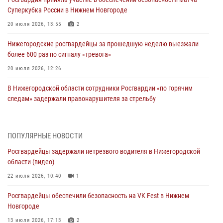
Суперкубка России в Нижнем Новгороде
20 июля 2026, 13:55
2
Нижегородские росгвардейцы за прошедшую неделю выезжали
более 600 раз по сигналу «тревога»
20 июля 2026, 12:26
В Нижегородской области сотрудники Росгвардии «по горячим
следам» задержали правонарушителя за стрельбу
17 июля 2026, 05:17
В Нижегородской области продолжаются мероприятия в рамках
ПОПУЛЯРНЫЕ НОВОСТИ
всероссийской ведомственной акции «Каникулы с Росгвардией»
Росгвардейцы задержали нетрезвого водителя в Нижегородской
16 июля 2026, 05:00
области (видео)
Росгвардейцы обеспечили безопасность на VK Fest в Нижнем
22 июля 2026, 10:40
1
Новгороде
Росгвардейцы обеспечили безопасность на VK Fest в Нижнем
13 июля 2026, 17:13
2
Новгороде
Нижегородские росгвардейцы за прошедшую неделю выезжали
13 июля 2026, 17:13
2