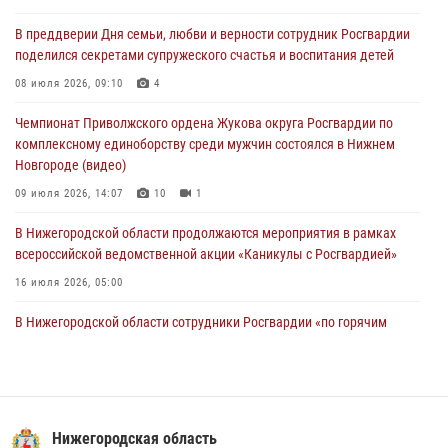
более 750 раз по сигналу «тревога»
В преддверии Дня семьи, любви и верности сотрудник Росгвардии
13 июля 2026, 06:45
поделился секретами супружеского счастья и воспитания детей
Росгвардейцы предотвратили серию краж в Нижнем Новгороде
08 июля 2026, 09:10
4
10 июля 2026, 09:38
Чемпионат Приволжского ордена Жукова округа Росгвардии по
комплексному единоборству среди мужчин состоялся в Нижнем
Новгороде (видео)
09 июля 2026, 14:07
10
1
В Нижегородской области продолжаются мероприятия в рамках
всероссийской ведомственной акции «Каникулы с Росгвардией»
16 июля 2026, 05:00
В Нижегородской области сотрудники Росгвардии «по горячим
следам» задержали правонарушителя за стрельбу
17 июля 2026, 05:17
Росгвардия приняла участие в обеспечении безопасности матча
Суперкубка России в Нижнем Новгороде
Нижегородская область