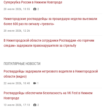
Суперкубка России в Нижнем Новгороде
20 июля 2026, 13:55
2
Нижегородские росгвардейцы за прошедшую неделю выезжали
более 600 раз по сигналу «тревога»
20 июля 2026, 12:26
В Нижегородской области сотрудники Росгвардии «по горячим
следам» задержали правонарушителя за стрельбу
17 июля 2026, 05:17
В Нижегородской области продолжаются мероприятия в рамках
ПОПУЛЯРНЫЕ НОВОСТИ
всероссийской ведомственной акции «Каникулы с Росгвардией»
Росгвардейцы задержали нетрезвого водителя в Нижегородской
16 июля 2026, 05:00
области (видео)
Росгвардейцы обеспечили безопасность на VK Fest в Нижнем
22 июля 2026, 10:40
1
Новгороде
Росгвардейцы обеспечили безопасность на VK Fest в Нижнем
13 июля 2026, 17:13
2
Новгороде
Нижегородские росгвардейцы за прошедшую неделю выезжали
13 июля 2026, 17:13
2