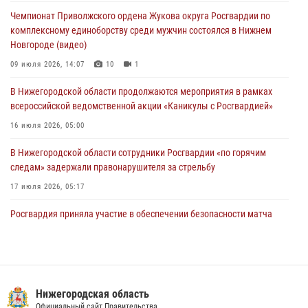
более 750 раз по сигналу «тревога»
Чемпионат Приволжского ордена Жукова округа Росгвардии по
13 июля 2026, 06:45
комплексному единоборству среди мужчин состоялся в Нижнем
Новгороде (видео)
Росгвардейцы предотвратили серию краж в Нижнем Новгороде
09 июля 2026, 14:07
10
1
10 июля 2026, 09:38
В Нижегородской области продолжаются мероприятия в рамках
всероссийской ведомственной акции «Каникулы с Росгвардией»
16 июля 2026, 05:00
В Нижегородской области сотрудники Росгвардии «по горячим
следам» задержали правонарушителя за стрельбу
17 июля 2026, 05:17
Росгвардия приняла участие в обеспечении безопасности матча
Суперкубка России в Нижнем Новгороде
20 июля 2026, 13:55
2
В Нижегородской области сотрудники Росгвардии почтили память
святого равноапостольного князя Владимира
Нижегородская область
Официальный сайт Правительства