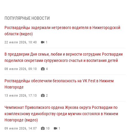
17 июля 2026, 05:17
В Нижегородской области продолжаются мероприятия в рамках
ПОПУЛЯРНЫЕ НОВОСТИ
всероссийской ведомственной акции «Каникулы с Росгвардией»
Росгвардейцы задержали нетрезвого водителя в Нижегородской
16 июля 2026, 05:00
области (видео)
Росгвардейцы обеспечили безопасность на VK Fest в Нижнем
22 июля 2026, 10:40
1
Новгороде
В преддверии Дня семьи, любви и верности сотрудник Росгвардии
13 июля 2026, 17:13
2
поделился секретами супружеского счастья и воспитания детей
Нижегородские росгвардейцы за прошедшую неделю выезжали
08 июля 2026, 09:10
4
более 750 раз по сигналу «тревога»
Росгвардейцы обеспечили безопасность на VK Fest в Нижнем
13 июля 2026, 06:45
Новгороде
Росгвардейцы предотвратили серию краж в Нижнем Новгороде
13 июля 2026, 17:13
2
10 июля 2026, 09:38
Чемпионат Приволжского ордена Жукова округа Росгвардии по
комплексному единоборству среди мужчин состоялся в Нижнем
Новгороде (видео)
09 июля 2026, 14:07
10
1