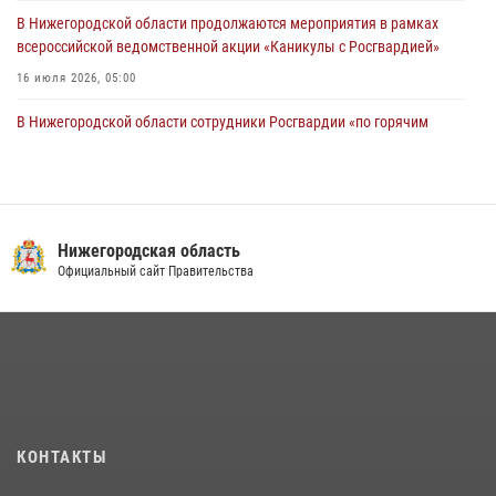
В Нижегородской области продолжаются мероприятия в рамках
всероссийской ведомственной акции «Каникулы с Росгвардией»
16 июля 2026, 05:00
В Нижегородской области сотрудники Росгвардии «по горячим
следам» задержали правонарушителя за стрельбу
17 июля 2026, 05:17
Росгвардия приняла участие в обеспечении безопасности матча
Суперкубка России в Нижнем Новгороде
Нижегородская область
Официальный сайт Правительства
20 июля 2026, 13:55
2
Росгвардейцы предотвратили серию краж в Нижнем Новгороде
10 июля 2026, 09:38
Заместитель директора Росгвардии Герой России генерал-
полковник Алексей Кузьменков поздравил специалистов
финансово-экономической службы с профессиональным
КОНТАКТЫ
праздником
06 июля 2026, 05:03