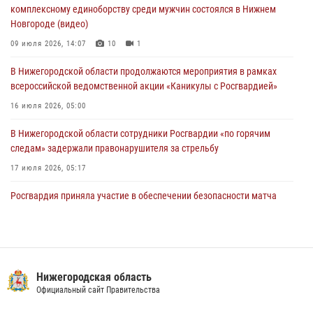
13 июля 2026, 06:45
комплексному единоборству среди мужчин состоялся в Нижнем
Новгороде (видео)
Росгвардейцы предотвратили серию краж в Нижнем Новгороде
09 июля 2026, 14:07
10
1
10 июля 2026, 09:38
В Нижегородской области продолжаются мероприятия в рамках
всероссийской ведомственной акции «Каникулы с Росгвардией»
16 июля 2026, 05:00
В Нижегородской области сотрудники Росгвардии «по горячим
следам» задержали правонарушителя за стрельбу
17 июля 2026, 05:17
Росгвардия приняла участие в обеспечении безопасности матча
Суперкубка России в Нижнем Новгороде
20 июля 2026, 13:55
2
В Нижегородской области сотрудники Росгвардии почтили память
святого равноапостольного князя Владимира
Нижегородская область
Официальный сайт Правительства
28 июля 2026, 15:39
2