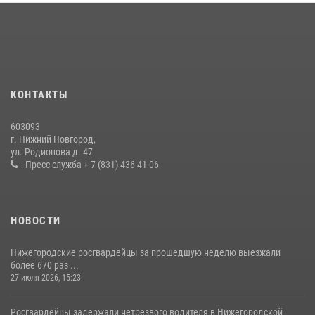
Росгвардейцы предотвратили серию краж в Нижнем Новгороде
10 июля 2026, 09:38
Нижегородские росгвардейцы за прошедшую неделю выезжали
более 600 раз по сигналу «тревога»
20 июля 2026, 12:26
КОНТАКТЫ
Нижегородские росгвардейцы за прошедшую неделю выезжали
603093
более 750 раз по сигналу «тревога»
г. Нижний Новгород,
ул. Родионова д. 47
13 июля 2026, 06:45
Пресс-служба + 7 (831) 436-41-06
НОВОСТИ
Нижегородские росгвардейцы за прошедшую неделю выезжали
более 670 раз ...
27 июля 2026, 15:23
Росгвардейцы задержали нетрезвого водителя в Нижегородской