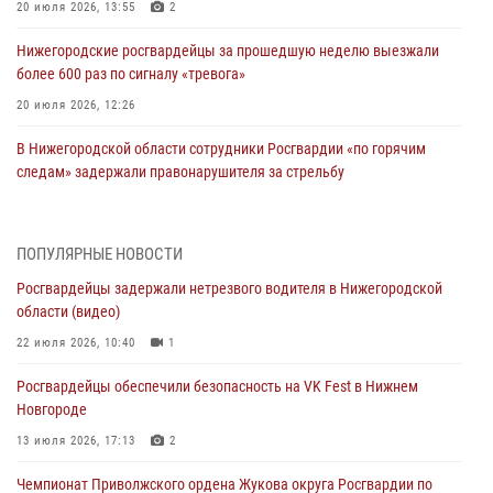
20 июля 2026, 13:55
2
Нижегородские росгвардейцы за прошедшую неделю выезжали
более 600 раз по сигналу «тревога»
20 июля 2026, 12:26
В Нижегородской области сотрудники Росгвардии «по горячим
следам» задержали правонарушителя за стрельбу
17 июля 2026, 05:17
В Нижегородской области продолжаются мероприятия в рамках
ПОПУЛЯРНЫЕ НОВОСТИ
всероссийской ведомственной акции «Каникулы с Росгвардией»
Росгвардейцы задержали нетрезвого водителя в Нижегородской
16 июля 2026, 05:00
области (видео)
Росгвардейцы обеспечили безопасность на VK Fest в Нижнем
22 июля 2026, 10:40
1
Новгороде
Росгвардейцы обеспечили безопасность на VK Fest в Нижнем
13 июля 2026, 17:13
2
Новгороде
Нижегородские росгвардейцы за прошедшую неделю выезжали
13 июля 2026, 17:13
2
более 750 раз по сигналу «тревога»
Чемпионат Приволжского ордена Жукова округа Росгвардии по