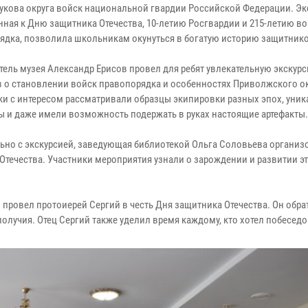
укова округа войск национальной гвардии Российской Федерации. Эк
нная к Дню защитника Отечества, 10-летию Росгвардии и 215-летию в
ядка, позволила школьникам окунуться в богатую историю защитник
тель музея Александр Ерисов провел для ребят увлекательную экскурс
в о становлении войск правопорядка и особенностях Приволжского ок
и с интересом рассматривали образцы экипировки разных эпох, уни
ы и даже имели возможность подержать в руках настоящие артефакты.
ьно с экскурсией, заведующая библиотекой Ольга Соловьева организ
течества. Участники мероприятия узнали о зарождении и развитии э
провел протоиерей Сергий в честь Дня защитника Отечества. Он обра
олучия. Отец Сергий также уделил время каждому, кто хотел побеседо