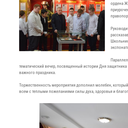
ордена Ж
приуроче
правопор
Руководи
рассказа
Школьник
экспонат
Параллел
тематический вечер, посвященный истории Дня защитника О
важного праздника.
Торжественность мероприятия дополнил молебен, который 
всем с теплыми пожеланиями силы духа, здоровья и благоп