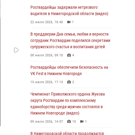
В Нижегородской области сотрудники
Росгвардии «по горячим следам» задержали
Росгвардейцы задержали нетрезвого
правонарушителя за стрельбу
водителя в Нижегородской области (видео)
17 июля 2026, 05:17
22 июля 2026, 10:40
1
В Нижегородской области продолжаются
В преддверии Дня семьи, любви и верности
мероприятия в рамках всероссийской
сотрудник Росгвардии поделился секретами
ведомственной акции «Каникулы с
супружеского счастья и воспитания детей
Росгвардией»
08 июля 2026, 09:10
4
16 июля 2026, 05:00
Росгвардейцы обеспечили безопасность на
Росгвардейцы обеспечили безопасность на
VK Fest в Нижнем Новгороде
VK Fest в Нижнем Новгороде
13 июля 2026, 17:13
2
13 июля 2026, 17:13
2
Чемпионат Приволжского ордена Жукова
Нижегородские росгвардейцы за
округа Росгвардии по комплексному
прошедшую неделю выезжали более 750 раз
единоборству среди мужчин состоялся в
по сигналу «тревога»
Нижнем Новгороде (видео)
13 июля 2026, 06:45
09 июля 2026, 14:07
10
1
Росгвардейцы предотвратили серию краж в
В Нижегородской области продолжаются