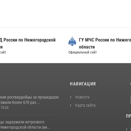
Д России по Нижегородской
ГУ МЧС России по Нижег
ти
области
сайт
Официальный сайт
И
НАВИГАЦИЯ
кие росгвардейцы за прошедшую
Новости
жали более 670 раз ...
Карта сайта
 15:23
П
цы задержали нетрезвого
Нижегородской области (ви...