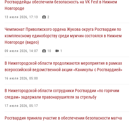
Росгвардейцы обеспечили безопасность на VK Fest в Нижнем
13 июля 2026, 17:13
2
Новгороде
Нижегородские росгвардейцы за прошедшую неделю выезжали
13 июля 2026, 17:13
2
более 750 раз по сигналу «тревога»
Чемпионат Приволжского ордена Жукова округа Росгвардии по
13 июля 2026, 06:45
комплексному единоборству среди мужчин состоялся в Нижнем
Новгороде (видео)
Росгвардейцы предотвратили серию краж в Нижнем Новгороде
09 июля 2026, 14:07
10
1
10 июля 2026, 09:38
В Нижегородской области продолжаются мероприятия в рамках
всероссийской ведомственной акции «Каникулы с Росгвардией»
16 июля 2026, 05:00
В Нижегородской области сотрудники Росгвардии «по горячим
следам» задержали правонарушителя за стрельбу
17 июля 2026, 05:17
Росгвардия приняла участие в обеспечении безопасности матча
Суперкубка России в Нижнем Новгороде
20 июля 2026, 13:55
2