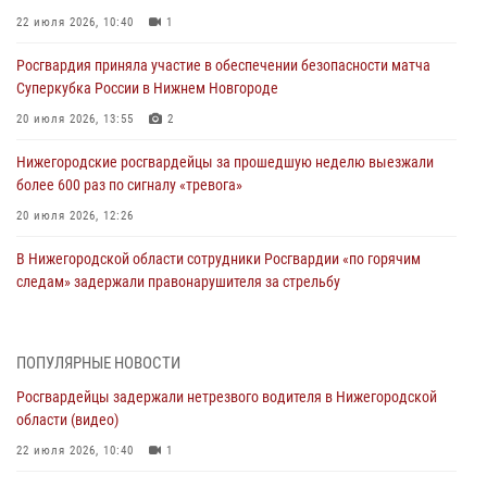
22 июля 2026, 10:40
1
Росгвардия приняла участие в обеспечении безопасности матча
Суперкубка России в Нижнем Новгороде
20 июля 2026, 13:55
2
Нижегородские росгвардейцы за прошедшую неделю выезжали
более 600 раз по сигналу «тревога»
20 июля 2026, 12:26
В Нижегородской области сотрудники Росгвардии «по горячим
следам» задержали правонарушителя за стрельбу
17 июля 2026, 05:17
В Нижегородской области продолжаются мероприятия в рамках
ПОПУЛЯРНЫЕ НОВОСТИ
всероссийской ведомственной акции «Каникулы с Росгвардией»
Росгвардейцы задержали нетрезвого водителя в Нижегородской
16 июля 2026, 05:00
области (видео)
Росгвардейцы обеспечили безопасность на VK Fest в Нижнем
22 июля 2026, 10:40
1
Новгороде