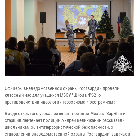
Офицеры вневедомственной охраны Росгвардии провели
классный час для учащихся МБОУ "Школа №62" о
противодействии идеологии терроризма и экстремизма.
В ходе открытого урока лейтенант полиции Михаил Зарубин и
старший лейтенант полиции Андрей Великжанин рассказали
школьникам об антитеррористической безопасности, о
становлении вневедомственной охраны Росгвардии, задачах и