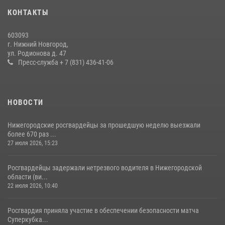
13 июля 2026, 06:45
КОНТАКТЫ
Нижегородские росгвардейцы за прошедшую неделю выезжали
603093
более 600 раз по сигналу «тревога»
г. Нижний Новгород,
ул. Родионова д. 47
20 июля 2026, 12:26
Пресс-служба + 7 (831) 436-41-06
НОВОСТИ
Нижегородские росгвардейцы за прошедшую неделю выезжали
более 670 раз ...
27 июля 2026, 15:23
Росгвардейцы задержали нетрезвого водителя в Нижегородской
области (ви...
22 июля 2026, 10:40
Росгвардия приняла участие в обеспечении безопасности матча
Суперкубка...