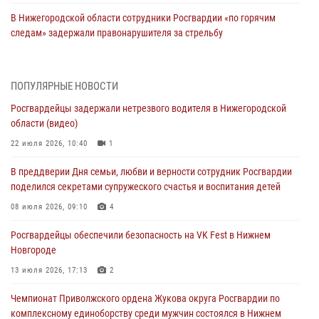
В Нижегородской области сотрудники Росгвардии «по горячим
следам» задержали правонарушителя за стрельбу
17 июля 2026, 05:17
В Нижегородской области продолжаются мероприятия в рамках
ПОПУЛЯРНЫЕ НОВОСТИ
всероссийской ведомственной акции «Каникулы с Росгвардией»
Росгвардейцы задержали нетрезвого водителя в Нижегородской
16 июля 2026, 05:00
области (видео)
Росгвардейцы обеспечили безопасность на VK Fest в Нижнем
22 июля 2026, 10:40
1
Новгороде
В преддверии Дня семьи, любви и верности сотрудник Росгвардии
13 июля 2026, 17:13
2
поделился секретами супружеского счастья и воспитания детей
Нижегородские росгвардейцы за прошедшую неделю выезжали
08 июля 2026, 09:10
4
более 750 раз по сигналу «тревога»
Росгвардейцы обеспечили безопасность на VK Fest в Нижнем
13 июля 2026, 06:45
Новгороде
Росгвардейцы предотвратили серию краж в Нижнем Новгороде
13 июля 2026, 17:13
2
10 июля 2026, 09:38
Чемпионат Приволжского ордена Жукова округа Росгвардии по
комплексному единоборству среди мужчин состоялся в Нижнем