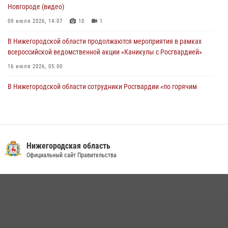
Новгороде (видео)
09 июля 2026, 14:07
10
1
В Нижегородской области продолжаются мероприятия в рамках
всероссийской ведомственной акции «Каникулы с Росгвардией»
16 июля 2026, 05:00
В Нижегородской области сотрудники Росгвардии «по горячим
следам» задержали правонарушителя за стрельбу
17 июля 2026, 05:17
Росгвардия приняла участие в обеспечении безопасности матча
Суперкубка России в Нижнем Новгороде
Нижегородская область
Официальный сайт Правительства
20 июля 2026, 13:55
2
Росгвардейцы предотвратили серию краж в Нижнем Новгороде
10 июля 2026, 09:38
Нижегородские росгвардейцы за прошедшую неделю выезжали
более 750 раз по сигналу «тревога»