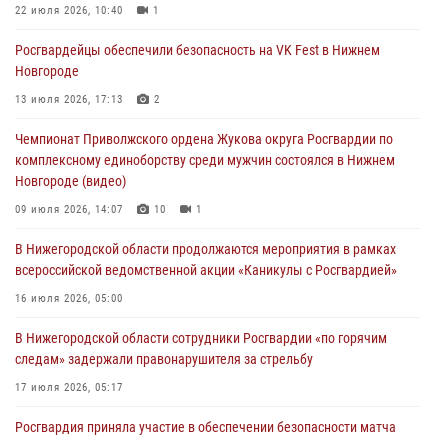
Росгвардейцы обеспечили безопасность на VK Fest в Нижнем
22 июля 2026, 10:40
1
Новгороде
Росгвардейцы обеспечили безопасность на VK Fest в Нижнем
13 июля 2026, 17:13
2
Новгороде
Нижегородские росгвардейцы за прошедшую неделю выезжали
13 июля 2026, 17:13
2
более 750 раз по сигналу «тревога»
Чемпионат Приволжского ордена Жукова округа Росгвардии по
13 июля 2026, 06:45
комплексному единоборству среди мужчин состоялся в Нижнем
Новгороде (видео)
Росгвардейцы предотвратили серию краж в Нижнем Новгороде
09 июля 2026, 14:07
10
1
10 июля 2026, 09:38
В Нижегородской области продолжаются мероприятия в рамках
всероссийской ведомственной акции «Каникулы с Росгвардией»
16 июля 2026, 05:00
В Нижегородской области сотрудники Росгвардии «по горячим
следам» задержали правонарушителя за стрельбу
17 июля 2026, 05:17
Росгвардия приняла участие в обеспечении безопасности матча