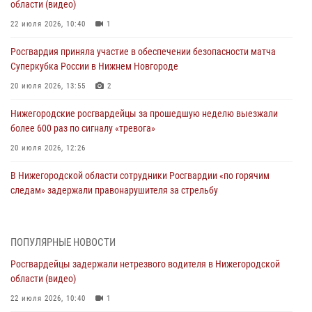
области (видео)
22 июля 2026, 10:40
1
Росгвардия приняла участие в обеспечении безопасности матча
Суперкубка России в Нижнем Новгороде
20 июля 2026, 13:55
2
Нижегородские росгвардейцы за прошедшую неделю выезжали
более 600 раз по сигналу «тревога»
20 июля 2026, 12:26
В Нижегородской области сотрудники Росгвардии «по горячим
следам» задержали правонарушителя за стрельбу
17 июля 2026, 05:17
В Нижегородской области продолжаются мероприятия в рамках
ПОПУЛЯРНЫЕ НОВОСТИ
всероссийской ведомственной акции «Каникулы с Росгвардией»
Росгвардейцы задержали нетрезвого водителя в Нижегородской
16 июля 2026, 05:00
области (видео)
Росгвардейцы обеспечили безопасность на VK Fest в Нижнем
22 июля 2026, 10:40
1