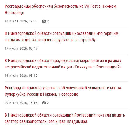
Новгороде
Росгвардейцы обеспечили безопасность на VK Fest в Нижнем
13 июля 2026, 17:13
2
Новгороде
Нижегородские росгвардейцы за прошедшую неделю выезжали
13 июля 2026, 17:13
2
более 750 раз по сигналу «тревога»
В Нижегородской области сотрудники Росгвардии «по горячим
13 июля 2026, 06:45
следам» задержали правонарушителя за стрельбу
Росгвардейцы предотвратили серию краж в Нижнем Новгороде
17 июля 2026, 05:17
10 июля 2026, 09:38
В Нижегородской области продолжаются мероприятия в рамках
всероссийской ведомственной акции «Каникулы с Росгвардией»
16 июля 2026, 05:00
Росгвардия приняла участие в обеспечении безопасности матча
Суперкубка России в Нижнем Новгороде
20 июля 2026, 13:55
2
В Нижегородской области сотрудники Росгвардии почтили память
святого равноапостольного князя Владимира
28 июля 2026, 15:39
2