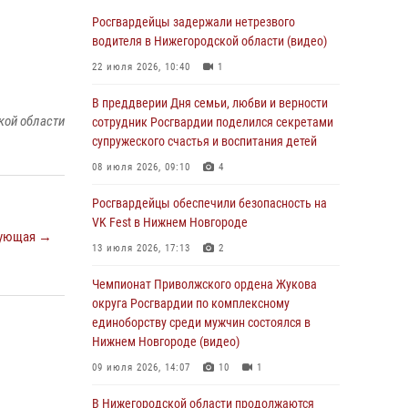
В Нижегородской области сотрудники
Росгвардии «по горячим следам» задержали
Росгвардейцы задержали нетрезвого
правонарушителя за стрельбу
водителя в Нижегородской области (видео)
17 июля 2026, 05:17
22 июля 2026, 10:40
1
В Нижегородской области продолжаются
В преддверии Дня семьи, любви и верности
кой области
мероприятия в рамках всероссийской
сотрудник Росгвардии поделился секретами
ведомственной акции «Каникулы с
супружеского счастья и воспитания детей
Росгвардией»
08 июля 2026, 09:10
4
16 июля 2026, 05:00
Росгвардейцы обеспечили безопасность на
Росгвардейцы обеспечили безопасность на
VK Fest в Нижнем Новгороде
ующая →
VK Fest в Нижнем Новгороде
13 июля 2026, 17:13
2
13 июля 2026, 17:13
2
Чемпионат Приволжского ордена Жукова
Нижегородские росгвардейцы за
округа Росгвардии по комплексному
прошедшую неделю выезжали более 750 раз
единоборству среди мужчин состоялся в
по сигналу «тревога»
Нижнем Новгороде (видео)
13 июля 2026, 06:45
09 июля 2026, 14:07
10
1
Росгвардейцы предотвратили серию краж в
В Нижегородской области продолжаются