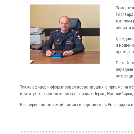
Заместит
Росгвард
жителям 
оборота 
Граждана
и ношени
время, п
Сергей Т
передаче
на офици
Также офицер информировал позвонивших, о приёме на об
институтах, расположенных в городах Пермь, Новосибирск, 
В завершение «прямой линии» представитель Росгвардии п