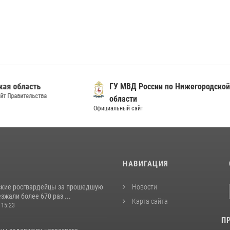
городская область
ГУ МВД России по Нижего
альный сайт Правительства
области
Официальный сайт
И
НАВИГАЦИЯ
кие росгвардейцы за прошедшую
Новости
жали более 670 раз ...
Карта сайта
 15:23
П