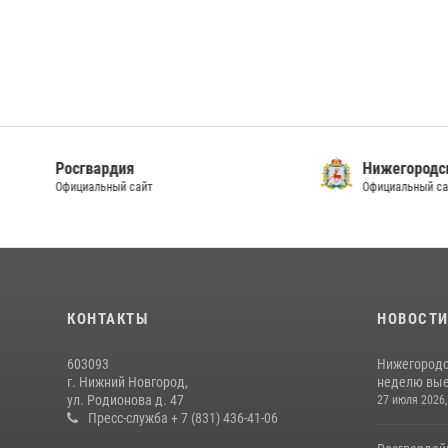
Росгвардия
Ниже
Официальный сайт
Офици
КОНТАКТЫ
НОВОСТ
603093
Нижегородс
г. Нижний Новгород,
неделю выез
ул. Родионова д. 47
27 июля 2026,
Пресс-служба + 7 (831) 436-41-06