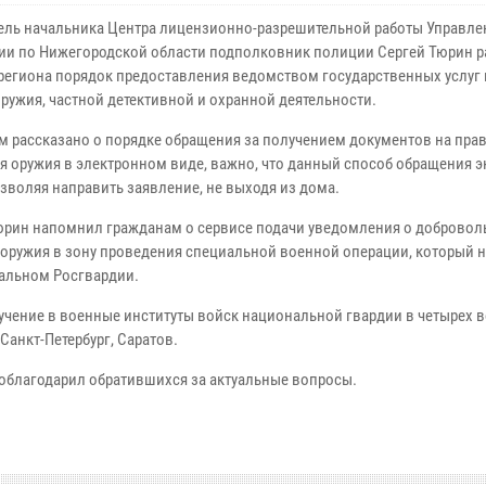
ель начальника Центра лицензионно-разрешительной работы Управле
ии по Нижегородской области подполковник полиции Сергей Тюрин 
региона порядок предоставления ведомством государственных услуг 
оружия, частной детективной и охранной деятельности.
м рассказано о порядке обращения за получением документов на пра
я оружия в электронном виде, важно, что данный способ обращения 
озволяя направить заявление, не выходя из дома.
юрин напомнил гражданам о сервисе подачи уведомления о добровол
 оружия в зону проведения специальной военной операции, который 
альном Росгвардии.
учение в военные институты войск национальной гвардии в четырех 
Санкт-Петербург, Саратов.
облагодарил обратившихся за актуальные вопросы.