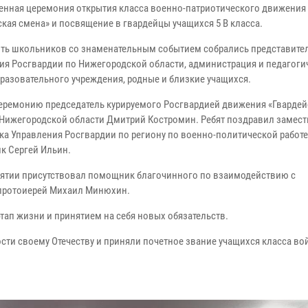
енная церемония открытия класса военно-патриотического движения
ская смена» и посвящение в гвардейцы учащихся 5 В класса.
ть школьников со знаменательным событием собрались представите
ия Росгвардии по Нижегородской области, администрация и педагоги
бразовательного учреждения, родные и близкие учащихся.
еремонию председатель курируемого Росгвардией движения «Гвардей
 Нижегородской области Дмитрий Костромин. Ребят поздравил замест
ка Управления Росгвардии по региону по военно-политической работе
к Сергей Ильин.
иятии присутствовал помощник благочинного по взаимодействию с
протоиерей Михаил Минюхин.
ап жизни и принятием на себя новых обязательств.
сти своему Отечеству и приняли почетное звание учащихся класса во