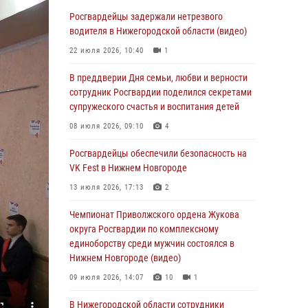
В Нижегородской области сотрудники
Росгвардии «по горячим следам» задержали
Росгвардейцы задержали нетрезвого
правонарушителя за стрельбу
водителя в Нижегородской области (видео)
17 июля 2026, 05:17
22 июля 2026, 10:40
1
В Нижегородской области продолжаются
В преддверии Дня семьи, любви и верности
мероприятия в рамках всероссийской
сотрудник Росгвардии поделился секретами
ведомственной акции «Каникулы с
супружеского счастья и воспитания детей
Росгвардией»
08 июля 2026, 09:10
4
16 июля 2026, 05:00
Росгвардейцы обеспечили безопасность на
Росгвардейцы обеспечили безопасность на
VK Fest в Нижнем Новгороде
VK Fest в Нижнем Новгороде
13 июля 2026, 17:13
2
13 июля 2026, 17:13
2
Чемпионат Приволжского ордена Жукова
Нижегородские росгвардейцы за
округа Росгвардии по комплексному
прошедшую неделю выезжали более 750 раз
единоборству среди мужчин состоялся в
по сигналу «тревога»
Нижнем Новгороде (видео)
13 июля 2026, 06:45
09 июля 2026, 14:07
10
1
Росгвардейцы предотвратили серию краж в
В Нижегородской области сотрудники