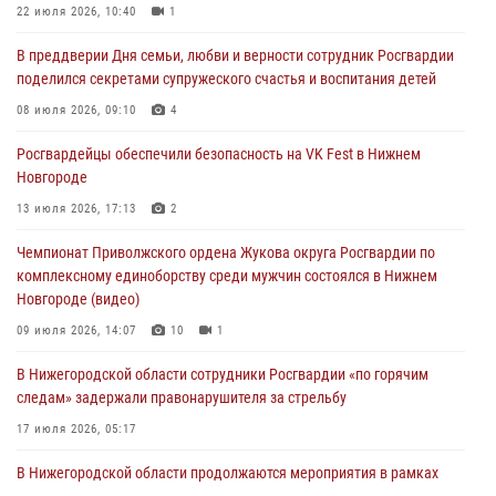
Росгвардейцы обеспечили безопасность на VK Fest в Нижнем
22 июля 2026, 10:40
1
Новгороде
В преддверии Дня семьи, любви и верности сотрудник Росгвардии
13 июля 2026, 17:13
2
поделился секретами супружеского счастья и воспитания детей
Нижегородские росгвардейцы за прошедшую неделю выезжали
08 июля 2026, 09:10
4
более 750 раз по сигналу «тревога»
Росгвардейцы обеспечили безопасность на VK Fest в Нижнем
13 июля 2026, 06:45
Новгороде
Росгвардейцы предотвратили серию краж в Нижнем Новгороде
13 июля 2026, 17:13
2
10 июля 2026, 09:38
Чемпионат Приволжского ордена Жукова округа Росгвардии по
комплексному единоборству среди мужчин состоялся в Нижнем
Новгороде (видео)
09 июля 2026, 14:07
10
1
В Нижегородской области сотрудники Росгвардии «по горячим
следам» задержали правонарушителя за стрельбу
17 июля 2026, 05:17
В Нижегородской области продолжаются мероприятия в рамках
всероссийской ведомственной акции «Каникулы с Росгвардией»