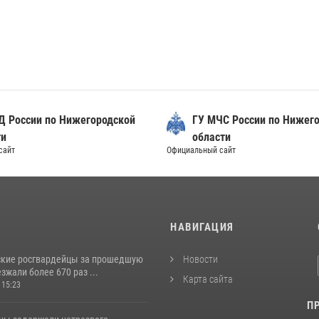
Д России по Нижегородской
ГУ МЧС России по Нижег
ти
области
сайт
Официальный сайт
И
НАВИГАЦИЯ
кие росгвардейцы за прошедшую
Новости
жали более 670 раз ...
Карта сайта
 15:23
П