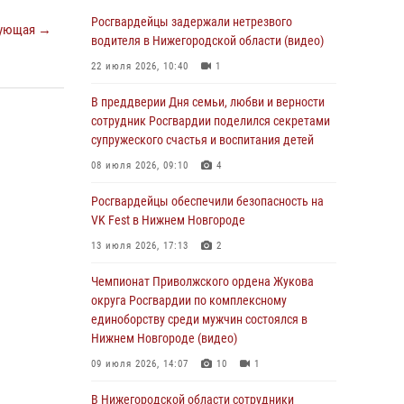
В Нижегородской области сотрудники
Росгвардии «по горячим следам» задержали
Росгвардейцы задержали нетрезвого
ующая →
правонарушителя за стрельбу
водителя в Нижегородской области (видео)
17 июля 2026, 05:17
22 июля 2026, 10:40
1
В Нижегородской области продолжаются
В преддверии Дня семьи, любви и верности
мероприятия в рамках всероссийской
сотрудник Росгвардии поделился секретами
ведомственной акции «Каникулы с
супружеского счастья и воспитания детей
Росгвардией»
08 июля 2026, 09:10
4
16 июля 2026, 05:00
Росгвардейцы обеспечили безопасность на
Росгвардейцы обеспечили безопасность на
VK Fest в Нижнем Новгороде
VK Fest в Нижнем Новгороде
13 июля 2026, 17:13
2
13 июля 2026, 17:13
2
Чемпионат Приволжского ордена Жукова
Нижегородские росгвардейцы за
округа Росгвардии по комплексному
прошедшую неделю выезжали более 750 раз
единоборству среди мужчин состоялся в
по сигналу «тревога»
Нижнем Новгороде (видео)
13 июля 2026, 06:45
09 июля 2026, 14:07
10
1
Росгвардейцы предотвратили серию краж в
В Нижегородской области сотрудники