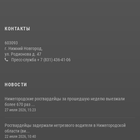
В Нижегородской области сотрудники Росгвардии почтили память
святого равноапостольного князя Владимира
28 июля 2026, 15:39
2
КОНТАКТЫ
Нижегородские росгвардейцы за прошедшую неделю выезжали
603093
более 750 раз по сигналу «тревога»
г. Нижний Новгород,
ул. Родионова д. 47
13 июля 2026, 06:45
Пресс-служба + 7 (831) 436-41-06
НОВОСТИ
Нижегородские росгвардейцы за прошедшую неделю выезжали
более 670 раз ...
27 июля 2026, 15:23
Росгвардейцы задержали нетрезвого водителя в Нижегородской
области (ви...
22 июля 2026, 10:40