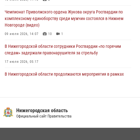
10 июля 2026, 09:38
Чемпионат Приволжского ордена Жукова округа Росгвардии по
комплексному единоборству среди мужчин состоялся в Нижнем
Новгороде (видео)
09 июля 2026, 14:07
10
1
В Нижегородской области сотрудники Росгвардии «по горячим
следам» задержали правонарушителя за стрельбу
17 июля 2026, 05:17
В Нижегородской области продолжаются мероприятия в рамках
всероссийской ведомственной акции «Каникулы с Росгвардией»
16 июля 2026, 05:00
Росгвардия приняла участие в обеспечении безопасности матча
Суперкубка России в Нижнем Новгороде
Нижегородская область
Официальный сайт Правительства
20 июля 2026, 13:55
2
Росгвардейцы предотвратили серию краж в Нижнем Новгороде
10 июля 2026, 09:38