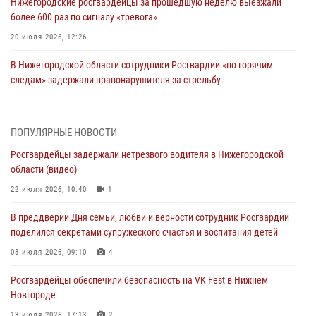
Нижегородские росгвардейцы за прошедшую неделю выезжали
более 600 раз по сигналу «тревога»
20 июля 2026, 12:26
В Нижегородской области сотрудники Росгвардии «по горячим
следам» задержали правонарушителя за стрельбу
17 июля 2026, 05:17
В Нижегородской области продолжаются мероприятия в рамках
ПОПУЛЯРНЫЕ НОВОСТИ
всероссийской ведомственной акции «Каникулы с Росгвардией»
Росгвардейцы задержали нетрезвого водителя в Нижегородской
16 июля 2026, 05:00
области (видео)
Росгвардейцы обеспечили безопасность на VK Fest в Нижнем
22 июля 2026, 10:40
1
Новгороде
В преддверии Дня семьи, любви и верности сотрудник Росгвардии
13 июля 2026, 17:13
2
поделился секретами супружеского счастья и воспитания детей
Нижегородские росгвардейцы за прошедшую неделю выезжали
08 июля 2026, 09:10
4
более 750 раз по сигналу «тревога»
Росгвардейцы обеспечили безопасность на VK Fest в Нижнем
13 июля 2026, 06:45
Новгороде
Росгвардейцы предотвратили серию краж в Нижнем Новгороде
13 июля 2026, 17:13
2