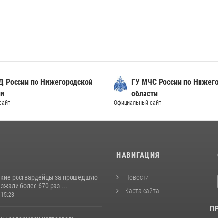
Д России по Нижегородской
ГУ МЧС России по Нижег
ти
области
сайт
Официальный сайт
И
НАВИГАЦИЯ
кие росгвардейцы за прошедшую
Новости
жали более 670 раз ...
Карта сайта
 15:23
П