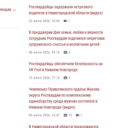
В Нижегородской области сотрудники
Росгвардии «по горячим следам» задержали
Росгвардейцы задержали нетрезвого
ующая →
правонарушителя за стрельбу
водителя в Нижегородской области (видео)
17 июля 2026, 05:17
22 июля 2026, 10:40
1
В Нижегородской области продолжаются
В преддверии Дня семьи, любви и верности
мероприятия в рамках всероссийской
сотрудник Росгвардии поделился секретами
ведомственной акции «Каникулы с
супружеского счастья и воспитания детей
Росгвардией»
08 июля 2026, 09:10
4
16 июля 2026, 05:00
Росгвардейцы обеспечили безопасность на
Росгвардейцы обеспечили безопасность на
VK Fest в Нижнем Новгороде
VK Fest в Нижнем Новгороде
13 июля 2026, 17:13
2
13 июля 2026, 17:13
2
Чемпионат Приволжского ордена Жукова
Нижегородские росгвардейцы за
округа Росгвардии по комплексному
прошедшую неделю выезжали более 750 раз
единоборству среди мужчин состоялся в
по сигналу «тревога»
Нижнем Новгороде (видео)
13 июля 2026, 06:45
09 июля 2026, 14:07
10
1
Росгвардейцы предотвратили серию краж в
В Нижегородской области продолжаются