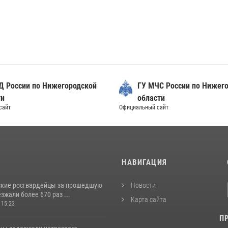
Д России по Нижегородской
ГУ МЧС России по Нижег
ти
области
сайт
Официальный сайт
И
НАВИГАЦИЯ
кие росгвардейцы за прошедшую
Новости
жали более 670 раз ...
Карта сайта
 15:23
П