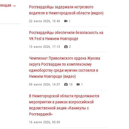
В Нижегородской области сотрудники
ующая →
Росгвардии «по горячим следам» задержали
Росгвардейцы задержали нетрезвого
правонарушителя за стрельбу
водителя в Нижегородской области (видео)
17 июля 2026, 05:17
22 июля 2026, 10:40
1
В Нижегородской области продолжаются
Росгвардейцы обеспечили безопасность на
мероприятия в рамках всероссийской
VK Fest в Нижнем Новгороде
ведомственной акции «Каникулы с
13 июля 2026, 17:13
2
Росгвардией»
Чемпионат Приволжского ордена Жукова
16 июля 2026, 05:00
округа Росгвардии по комплексному
Росгвардейцы обеспечили безопасность на
единоборству среди мужчин состоялся в
VK Fest в Нижнем Новгороде
Нижнем Новгороде (видео)
13 июля 2026, 17:13
2
09 июля 2026, 14:07
10
1
Нижегородские росгвардейцы за
В Нижегородской области продолжаются
прошедшую неделю выезжали более 750 раз
мероприятия в рамках всероссийской
по сигналу «тревога»
ведомственной акции «Каникулы с
Росгвардией»
13 июля 2026, 06:45
16 июля 2026, 05:00
Росгвардейцы предотвратили серию краж в