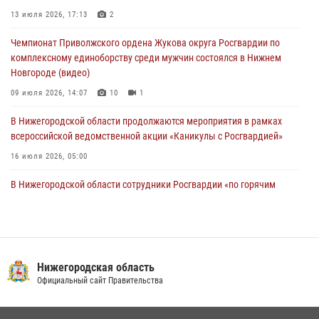
Росгвардейцы предотвратили серию краж в Нижнем Новгороде
13 июля 2026, 17:13
2
10 июля 2026, 09:38
Чемпионат Приволжского ордена Жукова округа Росгвардии по
комплексному единоборству среди мужчин состоялся в Нижнем
Новгороде (видео)
09 июля 2026, 14:07
10
1
В Нижегородской области продолжаются мероприятия в рамках
всероссийской ведомственной акции «Каникулы с Росгвардией»
16 июля 2026, 05:00
В Нижегородской области сотрудники Росгвардии «по горячим
следам» задержали правонарушителя за стрельбу
17 июля 2026, 05:17
Росгвардия приняла участие в обеспечении безопасности матча
Суперкубка России в Нижнем Новгороде
Нижегородская область
Официальный сайт Правительства
20 июля 2026, 13:55
2
Росгвардейцы предотвратили серию краж в Нижнем Новгороде