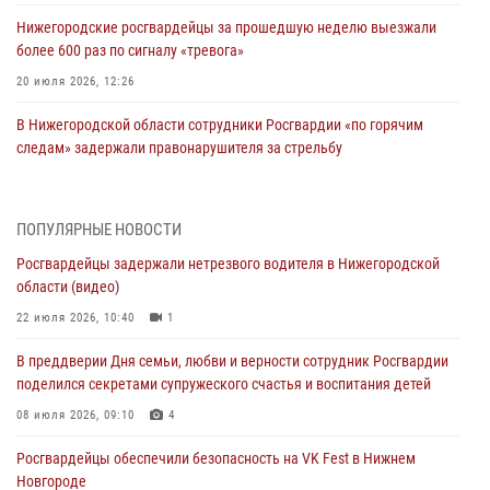
Нижегородские росгвардейцы за прошедшую неделю выезжали
более 600 раз по сигналу «тревога»
20 июля 2026, 12:26
В Нижегородской области сотрудники Росгвардии «по горячим
следам» задержали правонарушителя за стрельбу
17 июля 2026, 05:17
В Нижегородской области продолжаются мероприятия в рамках
ПОПУЛЯРНЫЕ НОВОСТИ
всероссийской ведомственной акции «Каникулы с Росгвардией»
Росгвардейцы задержали нетрезвого водителя в Нижегородской
16 июля 2026, 05:00
области (видео)
Росгвардейцы обеспечили безопасность на VK Fest в Нижнем
22 июля 2026, 10:40
1
Новгороде
В преддверии Дня семьи, любви и верности сотрудник Росгвардии
13 июля 2026, 17:13
2
поделился секретами супружеского счастья и воспитания детей
Нижегородские росгвардейцы за прошедшую неделю выезжали
08 июля 2026, 09:10
4
более 750 раз по сигналу «тревога»
Росгвардейцы обеспечили безопасность на VK Fest в Нижнем
13 июля 2026, 06:45
Новгороде