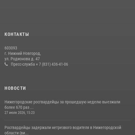
10 июля 2026, 09:38
В Нижегородской области сотрудники Росгвардии почтили память
святого равноапостольного князя Владимира
28 июля 2026, 15:39
2
КОНТАКТЫ
Нижегородские росгвардейцы за прошедшую неделю выезжали
603093
более 600 раз по сигналу «тревога»
г. Нижний Новгород,
ул. Родионова д. 47
20 июля 2026, 12:26
Пресс-служба + 7 (831) 436-41-06
НОВОСТИ
Нижегородские росгвардейцы за прошедшую неделю выезжали
более 670 раз ...
27 июля 2026, 15:23
Росгвардейцы задержали нетрезвого водителя в Нижегородской
области (ви...