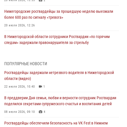
20 июля 2026, 13:55
2
Нижегородские росгвардейцы за прошедшую неделю выезжали
более 600 раз по сигналу «тревога»
20 июля 2026, 12:26
В Нижегородской области сотрудники Росгвардии «по горячим
следам» задержали правонарушителя за стрельбу
17 июля 2026, 05:17
В Нижегородской области продолжаются мероприятия в рамках
ПОПУЛЯРНЫЕ НОВОСТИ
всероссийской ведомственной акции «Каникулы с Росгвардией»
Росгвардейцы задержали нетрезвого водителя в Нижегородской
16 июля 2026, 05:00
области (видео)
Росгвардейцы обеспечили безопасность на VK Fest в Нижнем
22 июля 2026, 10:40
1
Новгороде
В преддверии Дня семьи, любви и верности сотрудник Росгвардии
13 июля 2026, 17:13
2
поделился секретами супружеского счастья и воспитания детей
Нижегородские росгвардейцы за прошедшую неделю выезжали
08 июля 2026, 09:10
4
более 750 раз по сигналу «тревога»
Росгвардейцы обеспечили безопасность на VK Fest в Нижнем
13 июля 2026, 06:45