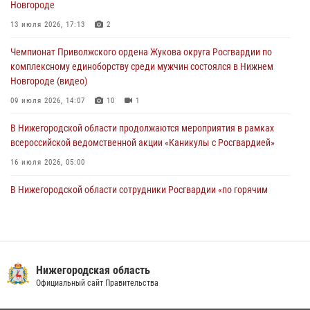
Новгороде
Росгвардейцы предотвратили серию краж в Нижнем Новгороде
13 июля 2026, 17:13
2
10 июля 2026, 09:38
Чемпионат Приволжского ордена Жукова округа Росгвардии по
комплексному единоборству среди мужчин состоялся в Нижнем
Новгороде (видео)
09 июля 2026, 14:07
10
1
В Нижегородской области продолжаются мероприятия в рамках
всероссийской ведомственной акции «Каникулы с Росгвардией»
16 июля 2026, 05:00
В Нижегородской области сотрудники Росгвардии «по горячим
следам» задержали правонарушителя за стрельбу
17 июля 2026, 05:17
Росгвардия приняла участие в обеспечении безопасности матча
Суперкубка России в Нижнем Новгороде
Нижегородская область
Официальный сайт Правительства
20 июля 2026, 13:55
2