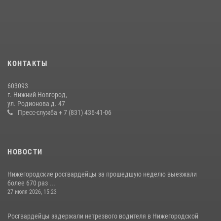
Росгвардейцы предотвратили серию краж в Нижнем Новгороде
10 июля 2026, 09:38
В Нижегородской области сотрудники Росгвардии почтили память
святого равноапостольного князя Владимира
28 июля 2026, 15:39
2
КОНТАКТЫ
Нижегородские росгвардейцы за прошедшую неделю выезжали
603093
более 750 раз по сигналу «тревога»
г. Нижний Новгород,
ул. Родионова д. 47
13 июля 2026, 06:45
Пресс-служба + 7 (831) 436-41-06
НОВОСТИ
Нижегородские росгвардейцы за прошедшую неделю выезжали
более 670 раз ...
27 июля 2026, 15:23
Росгвардейцы задержали нетрезвого водителя в Нижегородской