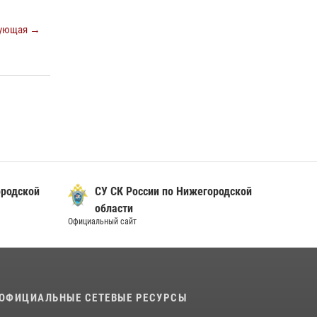
Росгвардии почтили память святого
равноапостольного князя Владимира
ующая →
28 июля 2026, 15:39
2
Нижегородские росгвардейцы за
прошедшую неделю выезжали более 750 раз
по сигналу «тревога»
13 июля 2026, 06:45
ородской
СУ СК России по Нижегородской
области
Официальный сайт
ОФИЦИАЛЬНЫЕ СЕТЕВЫЕ РЕСУРСЫ