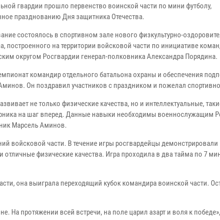
ьной гвардии прошло первенство воинской части по мини футболу,
ное празднованию Дня защитника Отечества.
ание состоялось в спортивном зале нового физкультурно-оздоровит
а, построенного на территории войсковой части по инициативе кома
ким округом Росгвардии генерал-полковника Александра Порядина.
емпионат командир отдельного батальона охраны и обеспечения под
Аминов. Он поздравил участников с праздником и пожелал спортивно
азвивает не только физические качества, но и интеллектуальные, таки
оперника на шаг вперед. Данные навыки необходимы военнослужащим 
вник Марсель Аминов.
ний войсковой части. В течение игры росгвардейцы демонстрировали
 отличные физические качества. Игра проходила в два тайма по 7 мин
асти, она выиграла переходящий кубок командира воинской части. О
 На протяжении всей встречи, на поле царил азарт и воля к победе»,