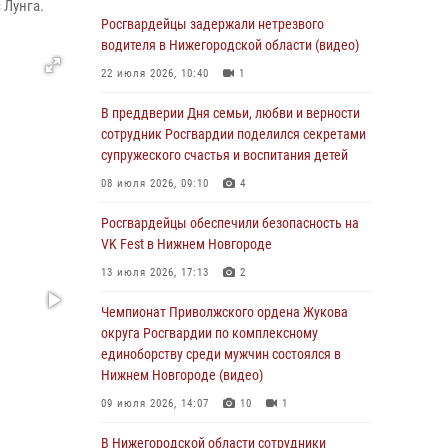
В Нижегородской области сотрудники
 Лунга.
Росгвардии «по горячим следам» задержали
Росгвардейцы задержали нетрезвого
правонарушителя за стрельбу
водителя в Нижегородской области (видео)
17 июля 2026, 05:17
22 июля 2026, 10:40
1
В Нижегородской области продолжаются
В преддверии Дня семьи, любви и верности
мероприятия в рамках всероссийской
сотрудник Росгвардии поделился секретами
ведомственной акции «Каникулы с
супружеского счастья и воспитания детей
Росгвардией»
08 июля 2026, 09:10
4
16 июля 2026, 05:00
Росгвардейцы обеспечили безопасность на
Росгвардейцы обеспечили безопасность на
VK Fest в Нижнем Новгороде
VK Fest в Нижнем Новгороде
13 июля 2026, 17:13
2
13 июля 2026, 17:13
2
Чемпионат Приволжского ордена Жукова
Нижегородские росгвардейцы за
округа Росгвардии по комплексному
прошедшую неделю выезжали более 750 раз
единоборству среди мужчин состоялся в
по сигналу «тревога»
Нижнем Новгороде (видео)
13 июля 2026, 06:45
09 июля 2026, 14:07
10
1
Росгвардейцы предотвратили серию краж в
В Нижегородской области сотрудники