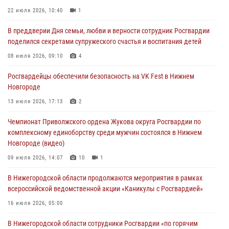
Росгвардейцы обеспечили безопасность на VK Fest в Нижнем
22 июля 2026, 10:40
1
Новгороде
В преддверии Дня семьи, любви и верности сотрудник Росгвардии
13 июля 2026, 17:13
2
поделился секретами супружеского счастья и воспитания детей
Нижегородские росгвардейцы за прошедшую неделю выезжали
08 июля 2026, 09:10
4
более 750 раз по сигналу «тревога»
Росгвардейцы обеспечили безопасность на VK Fest в Нижнем
13 июля 2026, 06:45
Новгороде
Росгвардейцы предотвратили серию краж в Нижнем Новгороде
13 июля 2026, 17:13
2
10 июля 2026, 09:38
Чемпионат Приволжского ордена Жукова округа Росгвардии по
комплексному единоборству среди мужчин состоялся в Нижнем
Новгороде (видео)
09 июля 2026, 14:07
10
1
В Нижегородской области продолжаются мероприятия в рамках
всероссийской ведомственной акции «Каникулы с Росгвардией»
16 июля 2026, 05:00
В Нижегородской области сотрудники Росгвардии «по горячим