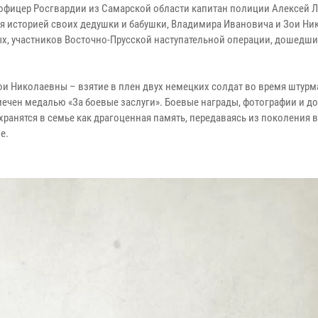
офицер Росгвардии из Самарской области капитан полиции Алексей 
я историей своих дедушки и бабушки, Владимира Ивановича и Зои Н
х, участников Восточно-Прусской наступательной операции, дошедши
ои Николаевны – взятие в плен двух немецких солдат во время штурм
мечен медалью «За боевые заслуги». Боевые награды, фотографии и д
хранятся в семье как драгоценная память, передаваясь из поколения в
е.