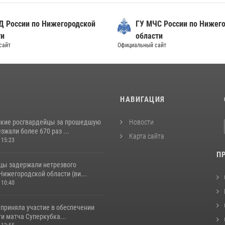
Д России по Нижегородской
ГУ МЧС России по Нижег
ти
области
сайт
Официальный сайт
И
НАВИГАЦИЯ
кие росгвардейцы за прошедшую
Новости
жали более 670 раз ...
Карта сайта
 15:23
П
цы задержали нетрезвого
Нижегородской области (ви...
 10:40
 приняла участие в обеспечении
и матча Суперкубка...