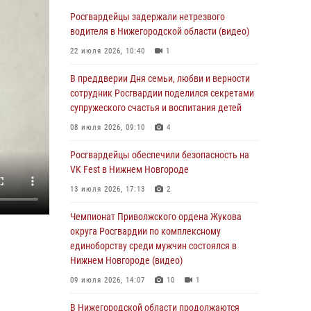
В Нижегородской области сотрудники
Росгвардии «по горячим следам» задержали
Росгвардейцы задержали нетрезвого
правонарушителя за стрельбу
водителя в Нижегородской области (видео)
17 июля 2026, 05:17
22 июля 2026, 10:40
1
В Нижегородской области продолжаются
В преддверии Дня семьи, любви и верности
мероприятия в рамках всероссийской
сотрудник Росгвардии поделился секретами
ведомственной акции «Каникулы с
супружеского счастья и воспитания детей
Росгвардией»
08 июля 2026, 09:10
4
16 июля 2026, 05:00
Росгвардейцы обеспечили безопасность на
Росгвардейцы обеспечили безопасность на
VK Fest в Нижнем Новгороде
VK Fest в Нижнем Новгороде
13 июля 2026, 17:13
2
13 июля 2026, 17:13
2
Чемпионат Приволжского ордена Жукова
Нижегородские росгвардейцы за
округа Росгвардии по комплексному
прошедшую неделю выезжали более 750 раз
единоборству среди мужчин состоялся в
по сигналу «тревога»
Нижнем Новгороде (видео)
13 июля 2026, 06:45
09 июля 2026, 14:07
10
1
Росгвардейцы предотвратили серию краж в
В Нижегородской области продолжаются