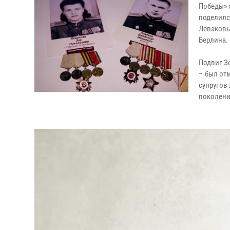
Победы» 
поделилс
Леваковы
Берлина.
Подвиг З
– был от
супругов 
поколени