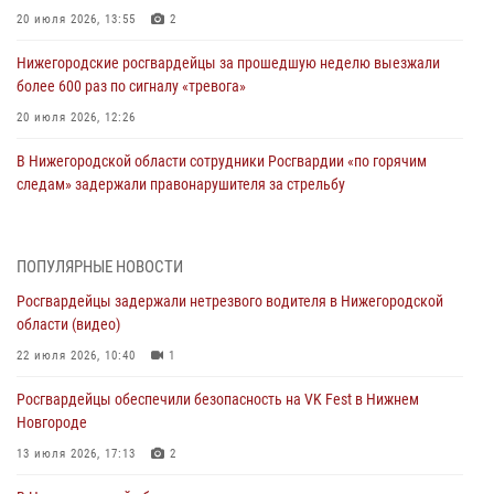
20 июля 2026, 13:55
2
Нижегородские росгвардейцы за прошедшую неделю выезжали
более 600 раз по сигналу «тревога»
20 июля 2026, 12:26
В Нижегородской области сотрудники Росгвардии «по горячим
следам» задержали правонарушителя за стрельбу
17 июля 2026, 05:17
В Нижегородской области продолжаются мероприятия в рамках
ПОПУЛЯРНЫЕ НОВОСТИ
всероссийской ведомственной акции «Каникулы с Росгвардией»
Росгвардейцы задержали нетрезвого водителя в Нижегородской
16 июля 2026, 05:00
области (видео)
Росгвардейцы обеспечили безопасность на VK Fest в Нижнем
22 июля 2026, 10:40
1
Новгороде
Росгвардейцы обеспечили безопасность на VK Fest в Нижнем
13 июля 2026, 17:13
2
Новгороде
Нижегородские росгвардейцы за прошедшую неделю выезжали
13 июля 2026, 17:13
2
более 750 раз по сигналу «тревога»