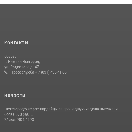
более 600 раз по сигналу «тревога»
20 июля 2026, 12:26
Нижегородские росгвардейцы за прошедшую неделю выезжали
более 750 раз по сигналу «тревога»
13 июля 2026, 06:45
КОНТАКТЫ
603093
г. Нижний Новгород,
ул. Родионова д. 47
Пресс-служба + 7 (831) 436-41-06
НОВОСТИ
Нижегородские росгвардейцы за прошедшую неделю выезжали
более 670 раз ...
27 июля 2026, 15:23