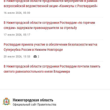
В Нижегородской области продолжаются мероприятия в рамках
13 июля 2026, 06:45
всероссийской ведомственной акции «Каникулы с Росгвардией»
Росгвардейцы предотвратили серию краж в Нижнем Новгороде
16 июля 2026, 05:00
10 июля 2026, 09:38
В Нижегородской области сотрудники Росгвардии «по горячим
следам» задержали правонарушителя за стрельбу
17 июля 2026, 05:17
Росгвардия приняла участие в обеспечении безопасности матча
Суперкубка России в Нижнем Новгороде
20 июля 2026, 13:55
2
В Нижегородской области сотрудники Росгвардии почтили память
святого равноапостольного князя Владимира
28 июля 2026, 15:39
2
Нижегородские росгвардейцы за прошедшую неделю выезжали
более 670 раз по сигналу «тревога»
Нижегородская область
27 июля 2026, 15:23
Официальный сайт Правительства
Нижегородские росгвардейцы за прошедшую неделю выезжали