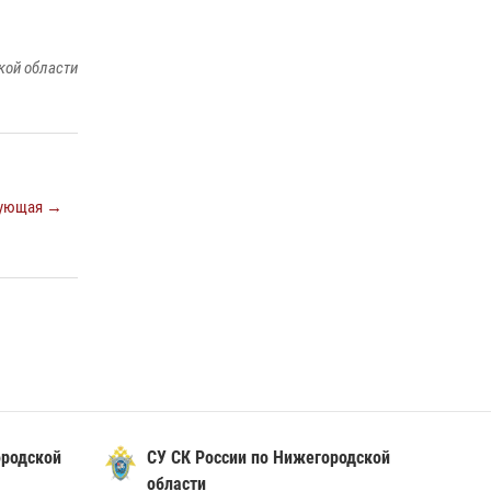
Росгвардии почтили память святого
равноапостольного князя Владимира
28 июля 2026, 15:39
2
кой области
Нижегородские росгвардейцы за
прошедшую неделю выезжали более 600 раз
по сигналу «тревога»
20 июля 2026, 12:26
ующая →
ородской
СУ СК России по Нижегородской
области