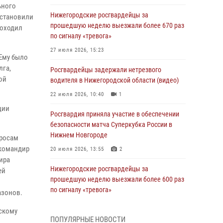
ьного
Нижегородские росгвардейцы за
установили
прошедшую неделю выезжали более 670 раз
роходил
по сигналу «тревога»
27 июля 2026, 15:23
 Ему было
лга,
Росгвардейцы задержали нетрезвого
ой
водителя в Нижегородской области (видео)
22 июля 2026, 10:40
1
ции
Росгвардия приняла участие в обеспечении
безопасности матча Суперкубка России в
Нижнем Новгороде
просам
 командир
20 июля 2026, 13:55
2
ира
Нижегородские росгвардейцы за
ей
прошедшую неделю выезжали более 600 раз
по сигналу «тревога»
азонов.
20 июля 2026, 12:26
скому
ПОПУЛЯРНЫЕ НОВОСТИ