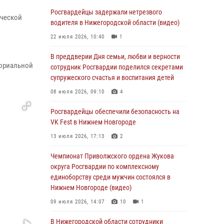
В Нижегородской области сотрудники
Росгвардии «по горячим следам» задержали
Росгвардейцы задержали нетрезвого
ической
правонарушителя за стрельбу
водителя в Нижегородской области (видео)
17 июля 2026, 05:17
22 июля 2026, 10:40
1
В Нижегородской области продолжаются
В преддверии Дня семьи, любви и верности
мориальной
мероприятия в рамках всероссийской
сотрудник Росгвардии поделился секретами
ведомственной акции «Каникулы с
супружеского счастья и воспитания детей
Росгвардией»
08 июля 2026, 09:10
4
16 июля 2026, 05:00
Росгвардейцы обеспечили безопасность на
Росгвардейцы обеспечили безопасность на
VK Fest в Нижнем Новгороде
VK Fest в Нижнем Новгороде
13 июля 2026, 17:13
2
13 июля 2026, 17:13
2
Чемпионат Приволжского ордена Жукова
Нижегородские росгвардейцы за
округа Росгвардии по комплексному
прошедшую неделю выезжали более 750 раз
единоборству среди мужчин состоялся в
по сигналу «тревога»
Нижнем Новгороде (видео)
13 июля 2026, 06:45
09 июля 2026, 14:07
10
1
Росгвардейцы предотвратили серию краж в
В Нижегородской области сотрудники