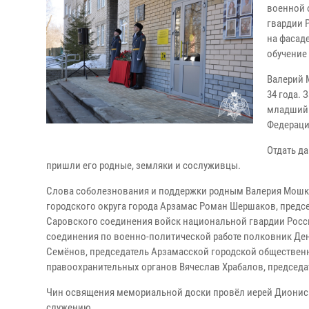
военной 
гвардии 
на фасад
обучение
Валерий 
34 года.
младший 
Федераци
Отдать д
пришли его родные, земляки и сослуживцы.
Слова соболезнования и поддержки родным Валерия Мошк
городского округа города Арзамас Роман Шершаков, предс
Саровского соединения войск национальной гвардии Росс
соединения по военно-политической работе полковник Ден
Семёнов, председатель Арзамасской городской общественн
правоохранительных органов Вячеслав Храбалов, председа
Чин освящения мемориальной доски провёл иерей Дионис
служению.