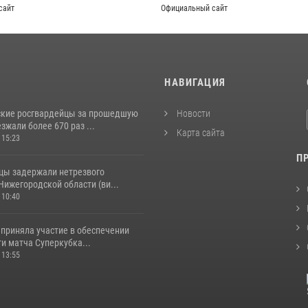
сайт
Официальный сайт
И
НАВИГАЦИЯ
кие росгвардейцы за прошедшую
Новости
жали более 670 раз ...
Карта сайта
 15:23
П
цы задержали нетрезвого
Нижегородской области (ви...
 10:40
 приняла участие в обеспечении
и матча Суперкубка...
 13:55