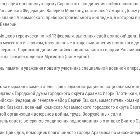
операции военнослужащему Саровского соединения войск национал
Российской Федерации Валерию Мошкову, состоялся 27 марта. Доску 
е здания Арзамасского приборостроительного колледжа, в котором п
 Валерий.
Мошков героически погиб 13 февраля, выполняя свой воинский долг.
 За мужество и героизм, проявленные в ходе выполнения воинского до
сержант Саровской дивизии войск национального гвардии Российск
и награждён орденом Мужества (посмертно).
ань памяти и уважения подвигу участника специальной военной опера
ова выразили заместитель главы администрации по социальным во
едатель Городской думы городского округа Арзамас Игорь Плотичкин,
ийской Федерации генерал-майор Сергей Гашков, заместитель команд
ис Казаков, военный комиссар Арзамасского городского округа Серг
ой организации ветеранов войны, труда, Вооружённых сил и
тель совета ветеранов соединения подполковник в отставке Виктор С
ий Давыдов, помощник благочинного города Арзамаса по миссионер