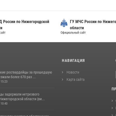
Д России по Нижегородской
ГУ МЧС России по Нижег
ти
области
сайт
Официальный сайт
И
НАВИГАЦИЯ
кие росгвардейцы за прошедшую
Новости
жали более 670 раз ...
Карта сайта
 15:23
П
цы задержали нетрезвого
Нижегородской области (ви...
 10:40