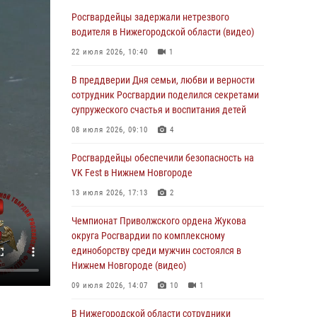
В Нижегородской области сотрудники
Росгвардии «по горячим следам» задержали
Росгвардейцы задержали нетрезвого
правонарушителя за стрельбу
водителя в Нижегородской области (видео)
17 июля 2026, 05:17
22 июля 2026, 10:40
1
В Нижегородской области продолжаются
В преддверии Дня семьи, любви и верности
мероприятия в рамках всероссийской
сотрудник Росгвардии поделился секретами
ведомственной акции «Каникулы с
супружеского счастья и воспитания детей
Росгвардией»
08 июля 2026, 09:10
4
16 июля 2026, 05:00
Росгвардейцы обеспечили безопасность на
Росгвардейцы обеспечили безопасность на
VK Fest в Нижнем Новгороде
VK Fest в Нижнем Новгороде
13 июля 2026, 17:13
2
13 июля 2026, 17:13
2
Чемпионат Приволжского ордена Жукова
Нижегородские росгвардейцы за
округа Росгвардии по комплексному
прошедшую неделю выезжали более 750 раз
единоборству среди мужчин состоялся в
по сигналу «тревога»
Нижнем Новгороде (видео)
13 июля 2026, 06:45
09 июля 2026, 14:07
10
1
Росгвардейцы предотвратили серию краж в
В Нижегородской области сотрудники