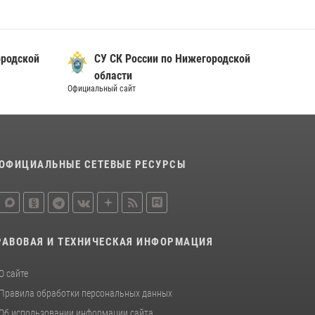
Росгвардии почтили память святого
равноапостольного князя Владимира
28 июля 2026, 15:39
2
ородской
СУ СК России по Нижегородской
Нижегородские росгвардейцы за
области
прошедшую неделю выезжали более 600 раз
Официальный сайт
по сигналу «тревога»
20 июля 2026, 12:26
ОФИЦИАЛЬНЫЕ СЕТЕВЫЕ РЕСУРСЫ
РАВОВАЯ И ТЕХНИЧЕСКАЯ ИНФОРМАЦИЯ
О сайте
Правила обработки персональных данных
Об использовании информации сайта