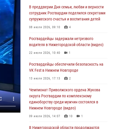
В Нижегородской области сотрудники
Росгвардии «по горячим следам» задержали
В преддверии Дня семьи, любви и верности
правонарушителя за стрельбу
сотрудник Росгвардии поделился секретами
супружеского счастья и воспитания детей
17 июля 2026, 05:17
08 июля 2026, 09:10
4
В Нижегородской области продолжаются
мероприятия в рамках всероссийской
Росгвардейцы задержали нетрезвого
ведомственной акции «Каникулы с
водителя в Нижегородской области (видео)
Росгвардией»
22 июля 2026, 10:40
1
16 июля 2026, 05:00
Росгвардейцы обеспечили безопасность на
Росгвардейцы обеспечили безопасность на
VK Fest в Нижнем Новгороде
VK Fest в Нижнем Новгороде
13 июля 2026, 17:13
2
13 июля 2026, 17:13
2
Чемпионат Приволжского ордена Жукова
Нижегородские росгвардейцы за
округа Росгвардии по комплексному
прошедшую неделю выезжали более 750 раз
единоборству среди мужчин состоялся в
по сигналу «тревога»
Нижнем Новгороде (видео)
13 июля 2026, 06:45
09 июля 2026, 14:07
10
1
Росгвардейцы предотвратили серию краж в
В Нижегородской области продолжаются