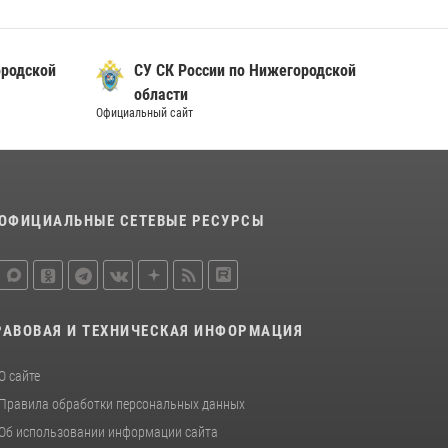
России генерал-полковник Алексей
Кузьменков поздравил специалистов
финансово-экономической службы с
ородской
СУ СК России по Нижегородской
профессиональным праздником
области
06 июля 2026, 05:03
Официальный сайт
Нижегородские росгвардейцы за
прошедшую неделю выезжали более 750 раз
по сигналу «тревога»
13 июля 2026, 06:45
ОФИЦИАЛЬНЫЕ СЕТЕВЫЕ РЕСУРСЫ
РАВОВАЯ И ТЕХНИЧЕСКАЯ ИНФОРМАЦИЯ
О сайте
Правила обработки персональных данных
Об использовании информации сайта