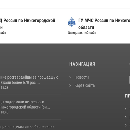
Д России по Нижегородской
ГУ МЧС России по Нижег
ти
области
сайт
Официальный сайт
И
НАВИГАЦИЯ
кие росгвардейцы за прошедшую
Новости
жали более 670 раз ...
Карта сайта
 15:23
П
цы задержали нетрезвого
Нижегородской области (ви...
 10:40
 приняла участие в обеспечении