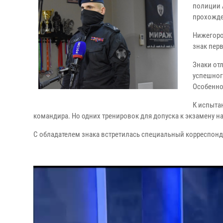
полиции 
прохожде
Нижегоро
знак перв
Знаки от
успешног
Особеннос
К испыта
командира. Но одних тренировок для допуска к экзамену н
С обладателем знака встретилась специальный корреспонд