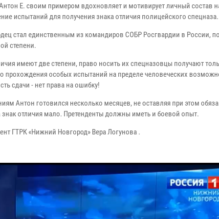
Антон Е. своим примером вдохновляет и мотивирует личный состав н
ние испытаний для получения знака отличия полицейского спецназа.
дец стал единственным из командиров СОБР Росгвардии в России, 
ой степени.
личия имеют две степени, право носить их спецназовцы получают тол
о прохождения особых испытаний на пределе человеческих возможн
ть сдачи - нет права на ошибку!
ниям Антон готовился несколько месяцев, не оставляя при этом обяз
а знак отличия мало. Претенденты должны иметь и боевой опыт.
ент ГТРК «Нижний Новгород» Вера Логунова .