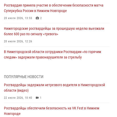
Росгвардия приняла участие в обеспечении безопасности матча
Суперкубка России в Нижнем Новгороде
20 июля 2026, 13:55
2
Нижегородские росгвардейцы за прошедшую неделю выезжали
более 600 раз по сигналу «тревога»
20 июля 2026, 12:26
В Нижегородской области сотрудники Росгвардии «по горячим
следам» задержали правонарушителя за стрельбу
17 июля 2026, 05:17
В Нижегородской области продолжаются мероприятия в рамках
ПОПУЛЯРНЫЕ НОВОСТИ
всероссийской ведомственной акции «Каникулы с Росгвардией»
Росгвардейцы задержали нетрезвого водителя в Нижегородской
16 июля 2026, 05:00
области (видео)
Росгвардейцы обеспечили безопасность на VK Fest в Нижнем
22 июля 2026, 10:40
1
Новгороде
Росгвардейцы обеспечили безопасность на VK Fest в Нижнем
13 июля 2026, 17:13
2
Новгороде