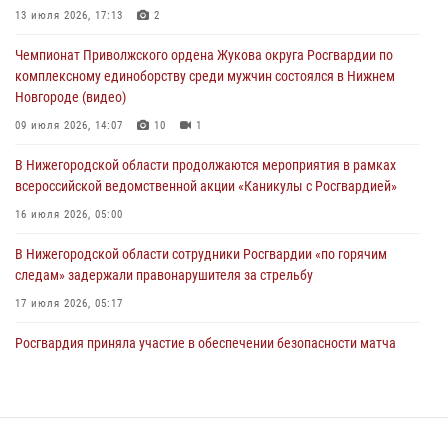
Нижегородские росгвардейцы за прошедшую неделю выезжали
13 июля 2026, 17:13
2
более 750 раз по сигналу «тревога»
Чемпионат Приволжского ордена Жукова округа Росгвардии по
13 июля 2026, 06:45
комплексному единоборству среди мужчин состоялся в Нижнем
Новгороде (видео)
Росгвардейцы предотвратили серию краж в Нижнем Новгороде
09 июля 2026, 14:07
10
1
10 июля 2026, 09:38
В Нижегородской области продолжаются мероприятия в рамках
всероссийской ведомственной акции «Каникулы с Росгвардией»
16 июля 2026, 05:00
В Нижегородской области сотрудники Росгвардии «по горячим
следам» задержали правонарушителя за стрельбу
17 июля 2026, 05:17
Росгвардия приняла участие в обеспечении безопасности матча
Суперкубка России в Нижнем Новгороде
20 июля 2026, 13:55
2
В Нижегородской области сотрудники Росгвардии почтили память