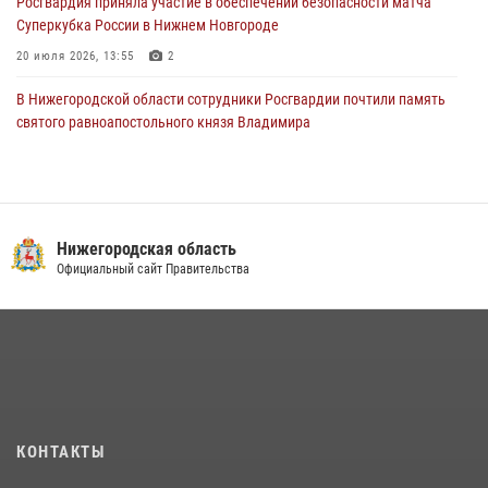
Росгвардия приняла участие в обеспечении безопасности матча
Суперкубка России в Нижнем Новгороде
20 июля 2026, 13:55
2
В Нижегородской области сотрудники Росгвардии почтили память
святого равноапостольного князя Владимира
28 июля 2026, 15:39
2
Росгвардейцы предотвратили серию краж в Нижнем Новгороде
10 июля 2026, 09:38
Нижегородская область
Нижегородские росгвардейцы за прошедшую неделю выезжали
Официальный сайт Правительства
более 750 раз по сигналу «тревога»
13 июля 2026, 06:45
Нижегородские росгвардейцы за прошедшую неделю выезжали
более 670 раз по сигналу «тревога»
27 июля 2026, 15:23
КОНТАКТЫ
Нижегородские росгвардейцы за прошедшую неделю выезжали
более 600 раз по сигналу «тревога»