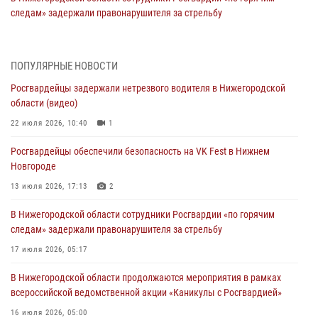
следам» задержали правонарушителя за стрельбу
17 июля 2026, 05:17
В Нижегородской области продолжаются мероприятия в рамках
ПОПУЛЯРНЫЕ НОВОСТИ
всероссийской ведомственной акции «Каникулы с Росгвардией»
Росгвардейцы задержали нетрезвого водителя в Нижегородской
16 июля 2026, 05:00
области (видео)
Росгвардейцы обеспечили безопасность на VK Fest в Нижнем
22 июля 2026, 10:40
1
Новгороде
Росгвардейцы обеспечили безопасность на VK Fest в Нижнем
13 июля 2026, 17:13
2
Новгороде
Нижегородские росгвардейцы за прошедшую неделю выезжали
13 июля 2026, 17:13
2
более 750 раз по сигналу «тревога»
В Нижегородской области сотрудники Росгвардии «по горячим
13 июля 2026, 06:45
следам» задержали правонарушителя за стрельбу
Росгвардейцы предотвратили серию краж в Нижнем Новгороде
17 июля 2026, 05:17
10 июля 2026, 09:38
В Нижегородской области продолжаются мероприятия в рамках
всероссийской ведомственной акции «Каникулы с Росгвардией»
16 июля 2026, 05:00