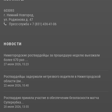
Нижегородские росгвардейцы за прошедшую неделю выезжали
более 600 раз по сигналу «тревога»
603093
20 июля 2026, 12:26
г. Нижний Новгород,
ул. Родионова д. 47
Пресс-служба + 7 (831) 436-41-06
НОВОСТИ
Нижегородские росгвардейцы за прошедшую неделю выезжали
более 670 раз ...
27 июля 2026, 15:23
Росгвардейцы задержали нетрезвого водителя в Нижегородской
области (ви...
22 июля 2026, 10:40
Росгвардия приняла участие в обеспечении безопасности матча
Суперкубка...
20 июля 2026, 13:55