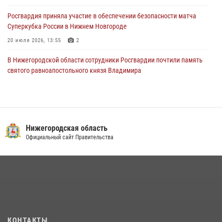
Росгвардия приняла участие в обеспечении безопасности матча
Суперкубка России в Нижнем Новгороде
20 июля 2026, 13:55
2
В Нижегородской области сотрудники Росгвардии почтили память
святого равноапостольного князя Владимира
28 июля 2026, 15:39
2
Росгвардейцы предотвратили серию краж в Нижнем Новгороде
10 июля 2026, 09:38
Нижегородская область
Нижегородские росгвардейцы за прошедшую неделю выезжали
Официальный сайт Правительства
более 750 раз по сигналу «тревога»
13 июля 2026, 06:45
Нижегородские росгвардейцы за прошедшую неделю выезжали
более 670 раз по сигналу «тревога»
27 июля 2026, 15:23
КОНТАКТЫ