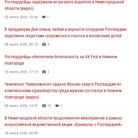
Росгвардейцы задержали нетрезвого водителя в Нижегородской
16 июля 2026, 05:00
области (видео)
Росгвардейцы обеспечили безопасность на VK Fest в Нижнем
22 июля 2026, 10:40
1
Новгороде
В преддверии Дня семьи, любви и верности сотрудник Росгвардии
13 июля 2026, 17:13
2
поделился секретами супружеского счастья и воспитания детей
Нижегородские росгвардейцы за прошедшую неделю выезжали
08 июля 2026, 09:10
4
более 750 раз по сигналу «тревога»
Росгвардейцы обеспечили безопасность на VK Fest в Нижнем
13 июля 2026, 06:45
Новгороде
Росгвардейцы предотвратили серию краж в Нижнем Новгороде
13 июля 2026, 17:13
2
10 июля 2026, 09:38
Чемпионат Приволжского ордена Жукова округа Росгвардии по
комплексному единоборству среди мужчин состоялся в Нижнем
Новгороде (видео)
09 июля 2026, 14:07
10
1
В Нижегородской области продолжаются мероприятия в рамках
всероссийской ведомственной акции «Каникулы с Росгвардией»
16 июля 2026, 05:00