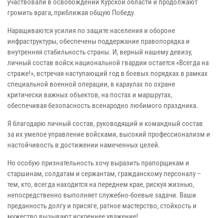
участвовали в освобождении Курской области и продолжают
громить врага, приближая общую Победу.
Наращиваются усилия по защите населения и обороне
инфраструктуры, обеспечены поддержание правопорядка и
внутренняя стабильность страны. И, верный нашему девизу,
личный состав войск национальной гвардии остается «Всегда на
страже!», встречая наступающий год в боевых порядках в рамках
специальной военной операции, в караулах по охране
критически важных объектов, на постах и маршрутах,
обеспечивая безопасность всенародно любимого праздника.
Я благодарю личный состав, руководящий и командный состав
за их умелое управление войсками, высокий профессионализм и
настойчивость в достижении намеченных целей.
Но особую признательность хочу выразить прапорщикам и
старшинам, солдатам и сержантам, гражданскому персоналу –
тем, кто, всегда находится на переднем крае, рискуя жизнью,
непосредственно выполняет служебно-боевые задачи. Ваши
преданность долгу и присяге, ратное мастерство, стойкость и
мужество вызывают искреннее уважение!