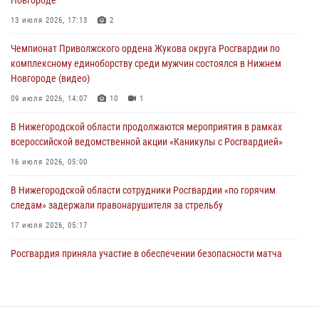
Новгороде
Нижегородские росгвардейцы за прошедшую неделю выезжали
13 июля 2026, 17:13
2
более 750 раз по сигналу «тревога»
Чемпионат Приволжского ордена Жукова округа Росгвардии по
13 июля 2026, 06:45
комплексному единоборству среди мужчин состоялся в Нижнем
Новгороде (видео)
Росгвардейцы предотвратили серию краж в Нижнем Новгороде
09 июля 2026, 14:07
10
1
10 июля 2026, 09:38
В Нижегородской области продолжаются мероприятия в рамках
всероссийской ведомственной акции «Каникулы с Росгвардией»
16 июля 2026, 05:00
В Нижегородской области сотрудники Росгвардии «по горячим
следам» задержали правонарушителя за стрельбу
17 июля 2026, 05:17
Росгвардия приняла участие в обеспечении безопасности матча
Суперкубка России в Нижнем Новгороде
20 июля 2026, 13:55
2
В Нижегородской области сотрудники Росгвардии почтили память