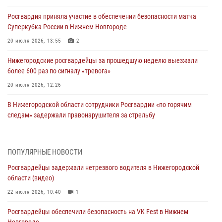
Росгвардия приняла участие в обеспечении безопасности матча
Суперкубка России в Нижнем Новгороде
20 июля 2026, 13:55
2
Нижегородские росгвардейцы за прошедшую неделю выезжали
более 600 раз по сигналу «тревога»
20 июля 2026, 12:26
В Нижегородской области сотрудники Росгвардии «по горячим
следам» задержали правонарушителя за стрельбу
17 июля 2026, 05:17
В Нижегородской области продолжаются мероприятия в рамках
ПОПУЛЯРНЫЕ НОВОСТИ
всероссийской ведомственной акции «Каникулы с Росгвардией»
Росгвардейцы задержали нетрезвого водителя в Нижегородской
16 июля 2026, 05:00
области (видео)
Росгвардейцы обеспечили безопасность на VK Fest в Нижнем
22 июля 2026, 10:40
1
Новгороде
Росгвардейцы обеспечили безопасность на VK Fest в Нижнем
13 июля 2026, 17:13
2