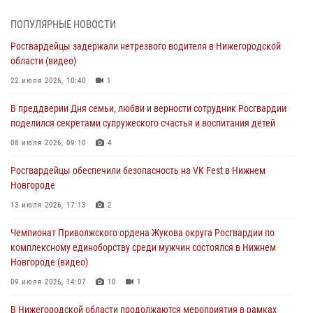
В Нижегородской области продолжаются мероприятия в рамках
ПОПУЛЯРНЫЕ НОВОСТИ
всероссийской ведомственной акции «Каникулы с Росгвардией»
Росгвардейцы задержали нетрезвого водителя в Нижегородской
16 июля 2026, 05:00
области (видео)
Росгвардейцы обеспечили безопасность на VK Fest в Нижнем
22 июля 2026, 10:40
1
Новгороде
В преддверии Дня семьи, любви и верности сотрудник Росгвардии
13 июля 2026, 17:13
2
поделился секретами супружеского счастья и воспитания детей
Нижегородские росгвардейцы за прошедшую неделю выезжали
08 июля 2026, 09:10
4
более 750 раз по сигналу «тревога»
Росгвардейцы обеспечили безопасность на VK Fest в Нижнем
13 июля 2026, 06:45
Новгороде
Росгвардейцы предотвратили серию краж в Нижнем Новгороде
13 июля 2026, 17:13
2
10 июля 2026, 09:38
Чемпионат Приволжского ордена Жукова округа Росгвардии по
комплексному единоборству среди мужчин состоялся в Нижнем
Новгороде (видео)
09 июля 2026, 14:07
10
1
В Нижегородской области продолжаются мероприятия в рамках