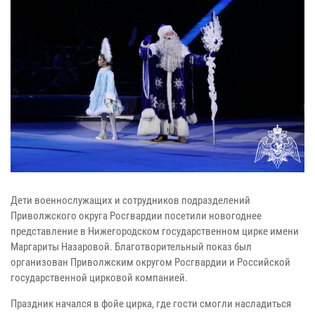
Дети военнослужащих и сотрудников подразделений
Приволжского округа Росгвардии посетили новогоднее
представление в Нижегородском государственном цирке имени
Маргариты Назаровой. Благотворительный показ был
организован Приволжским округом Росгвардии и Российской
государственной цирковой компанией.
Праздник начался в фойе цирка, где гости смогли насладиться