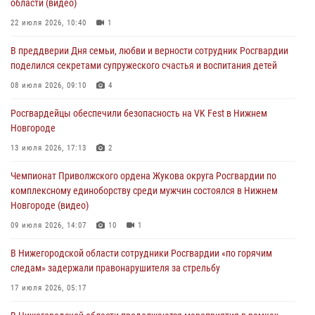
области (видео)
Росгвардейцы обеспечили безопасность на VK Fest в Нижнем
22 июля 2026, 10:40
1
Новгороде
В преддверии Дня семьи, любви и верности сотрудник Росгвардии
13 июля 2026, 17:13
2
поделился секретами супружеского счастья и воспитания детей
Нижегородские росгвардейцы за прошедшую неделю выезжали
08 июля 2026, 09:10
4
более 750 раз по сигналу «тревога»
Росгвардейцы обеспечили безопасность на VK Fest в Нижнем
13 июля 2026, 06:45
Новгороде
Росгвардейцы предотвратили серию краж в Нижнем Новгороде
13 июля 2026, 17:13
2
10 июля 2026, 09:38
Чемпионат Приволжского ордена Жукова округа Росгвардии по
комплексному единоборству среди мужчин состоялся в Нижнем
Новгороде (видео)
09 июля 2026, 14:07
10
1
В Нижегородской области сотрудники Росгвардии «по горячим
следам» задержали правонарушителя за стрельбу
17 июля 2026, 05:17