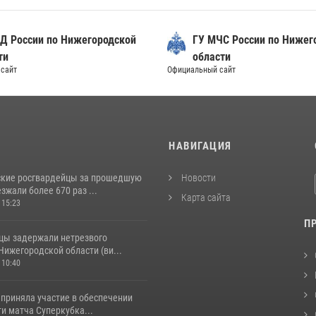
Д России по Нижегородской
ГУ МЧС России по Нижег
ти
области
сайт
Официальный сайт
И
НАВИГАЦИЯ
кие росгвардейцы за прошедшую
Новости
жали более 670 раз ...
Карта сайта
 15:23
П
цы задержали нетрезвого
Нижегородской области (ви...
 10:40
 приняла участие в обеспечении
и матча Суперкубка...