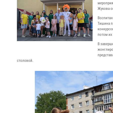
мероприя
Жукова о
Воспитан
Тишина п
конкурсо
потом их
В заверш
жонглиро
представ
столовой.