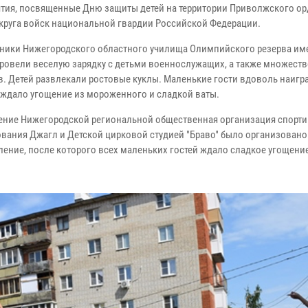
тия, посвященные Дню защиты детей на территории Приволжского ор
круга войск национальной гвардии Российской Федерации.
ники Нижегородского областного училища Олимпийского резерва име
ровели веселую зарядку с детьми военнослужащих, а также множеств
в. Детей развлекали ростовые куклы. Маленькие гости вдоволь наигра
 ждало угощение из мороженного и сладкой ваты.
ение Нижегородской региональной общественная организация спорт
вания Джагл и Детской цирковой студией "Браво" было организовано
ление, после которого всех маленьких гостей ждало сладкое угощени