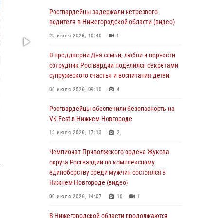
В Нижегородской области сотрудники
Росгвардии «по горячим следам» задержали
Росгвардейцы задержали нетрезвого
правонарушителя за стрельбу
водителя в Нижегородской области (видео)
17 июля 2026, 05:17
22 июля 2026, 10:40
1
В Нижегородской области продолжаются
В преддверии Дня семьи, любви и верности
мероприятия в рамках всероссийской
сотрудник Росгвардии поделился секретами
ведомственной акции «Каникулы с
супружеского счастья и воспитания детей
Росгвардией»
08 июля 2026, 09:10
4
16 июля 2026, 05:00
Росгвардейцы обеспечили безопасность на
Росгвардейцы обеспечили безопасность на
VK Fest в Нижнем Новгороде
VK Fest в Нижнем Новгороде
13 июля 2026, 17:13
2
13 июля 2026, 17:13
2
Чемпионат Приволжского ордена Жукова
Нижегородские росгвардейцы за
округа Росгвардии по комплексному
прошедшую неделю выезжали более 750 раз
единоборству среди мужчин состоялся в
по сигналу «тревога»
Нижнем Новгороде (видео)
13 июля 2026, 06:45
09 июля 2026, 14:07
10
1
Росгвардейцы предотвратили серию краж в
В Нижегородской области продолжаются