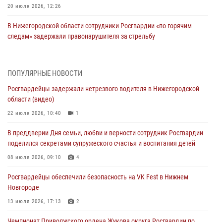
20 июля 2026, 12:26
В Нижегородской области сотрудники Росгвардии «по горячим
следам» задержали правонарушителя за стрельбу
17 июля 2026, 05:17
В Нижегородской области продолжаются мероприятия в рамках
ПОПУЛЯРНЫЕ НОВОСТИ
всероссийской ведомственной акции «Каникулы с Росгвардией»
Росгвардейцы задержали нетрезвого водителя в Нижегородской
16 июля 2026, 05:00
области (видео)
Росгвардейцы обеспечили безопасность на VK Fest в Нижнем
22 июля 2026, 10:40
1
Новгороде
В преддверии Дня семьи, любви и верности сотрудник Росгвардии
13 июля 2026, 17:13
2
поделился секретами супружеского счастья и воспитания детей
Нижегородские росгвардейцы за прошедшую неделю выезжали
08 июля 2026, 09:10
4
более 750 раз по сигналу «тревога»
Росгвардейцы обеспечили безопасность на VK Fest в Нижнем
13 июля 2026, 06:45
Новгороде
Росгвардейцы предотвратили серию краж в Нижнем Новгороде
13 июля 2026, 17:13
2
10 июля 2026, 09:38
Чемпионат Приволжского ордена Жукова округа Росгвардии по