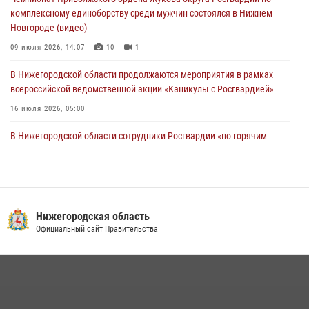
комплексному единоборству среди мужчин состоялся в Нижнем
Новгороде (видео)
09 июля 2026, 14:07
10
1
В Нижегородской области продолжаются мероприятия в рамках
всероссийской ведомственной акции «Каникулы с Росгвардией»
16 июля 2026, 05:00
В Нижегородской области сотрудники Росгвардии «по горячим
следам» задержали правонарушителя за стрельбу
17 июля 2026, 05:17
Росгвардия приняла участие в обеспечении безопасности матча
Суперкубка России в Нижнем Новгороде
Нижегородская область
Официальный сайт Правительства
20 июля 2026, 13:55
2
Росгвардейцы предотвратили серию краж в Нижнем Новгороде
10 июля 2026, 09:38
Заместитель директора Росгвардии Герой России генерал-