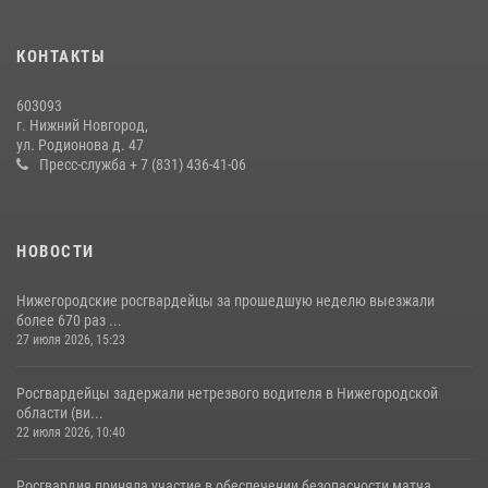
полковник Алексей Кузьменков поздравил специалистов
финансово-экономической службы с профессиональным
КОНТАКТЫ
праздником
06 июля 2026, 05:03
603093
г. Нижний Новгород,
Нижегородские росгвардейцы за прошедшую неделю выезжали
ул. Родионова д. 47
более 750 раз по сигналу «тревога»
Пресс-служба + 7 (831) 436-41-06
13 июля 2026, 06:45
НОВОСТИ
Нижегородские росгвардейцы за прошедшую неделю выезжали
более 670 раз ...
27 июля 2026, 15:23
Росгвардейцы задержали нетрезвого водителя в Нижегородской
области (ви...
22 июля 2026, 10:40
Росгвардия приняла участие в обеспечении безопасности матча