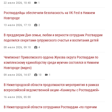
Росгвардейцы обеспечили безопасность на VK Fest в Нижнем
22 июля 2026, 10:40
1
Новгороде
Росгвардейцы обеспечили безопасность на VK Fest в Нижнем
13 июля 2026, 17:13
2
Новгороде
Нижегородские росгвардейцы за прошедшую неделю выезжали
13 июля 2026, 17:13
2
более 750 раз по сигналу «тревога»
В преддверии Дня семьи, любви и верности сотрудник Росгвардии
13 июля 2026, 06:45
поделился секретами супружеского счастья и воспитания детей
Росгвардейцы предотвратили серию краж в Нижнем Новгороде
08 июля 2026, 09:10
4
10 июля 2026, 09:38
Чемпионат Приволжского ордена Жукова округа Росгвардии по
комплексному единоборству среди мужчин состоялся в Нижнем
Новгороде (видео)
09 июля 2026, 14:07
10
1
В Нижегородской области продолжаются мероприятия в рамках
всероссийской ведомственной акции «Каникулы с Росгвардией»
16 июля 2026, 05:00
В Нижегородской области сотрудники Росгвардии «по горячим