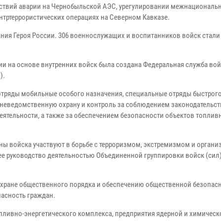
дствий аварии на Чернобыльской АЭС, урегулировании межнациональ
нтртеррористических операциях на Северном Кавказе.
ния Героя России. 306 военнослужащих и воспитанников войск стали
ии на основе внутренних войск была создана Федеральная служба во
).
отряды мобильные особого назначения, специальные отряды быстрог
неведомственную охрану и контроль за соблюдением законодательст
деятельности, а также за обеспечением безопасности объектов топлив
ы войска участвуют в борьбе с терроризмом, экстремизмом и орган
ее руководство деятельностью Объединенной группировки войск (сил)
охране общественного порядка и обеспечению общественной безопас
пасность граждан.
пливно-энергетического комплекса, предприятия ядерной и химическ