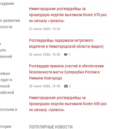
создания
Нижегородские росгвардейцы за
прошедшую неделю выезжали более 670 раз
го развития
по сигналу «тревога»
асности
27 июля 2026, 15:23
Росгвардейцы задержали нетрезвого
а
водителя в Нижегородской области (видео)
было
22 июля 2026, 10:40
1
ренней
.
Росгвардия приняла участие в обеспечении
безопасности матча Суперкубка России в
боевых
Нижнем Новгороде
олдат и
енной
20 июля 2026, 13:55
2
сийской
Нижегородские росгвардейцы за
прошедшую неделю выезжали более 600 раз
дпольем и
по сигналу «тревога»
20 июля 2026, 12:26
итории
ПОПУЛЯРНЫЕ НОВОСТИ