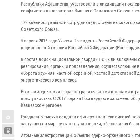
Республики Афганистан, участвовали в ликвидации после
конфликтов на территории бывшего Советского Союза и ко
172 военнослужащих и сотрудника удостоены высокого зва
Советского Союза.
5 апреля 2016 года Указом Президента Российской Федерац
национальной гвардии Российской Федерации (Росгвардия
В состав войск национальной гвардии РФ были включены 
реагирования, органы и подразделения, осуществляющие в
оборота оружия и частной охранной, частной детективной 
энергетического комплекса.
Во взаимодействии с правоохранительными органами стран
преступностью. С 2017 года на Росгвардию возложено общ
Кавказском регионе.
Ежедневно тысячи солдат и офицеров воинских частей по 
заступают на маршруты патрулирования, обеспечивая безо
Атомные электростанции, объекты ядерно-оружейного и то