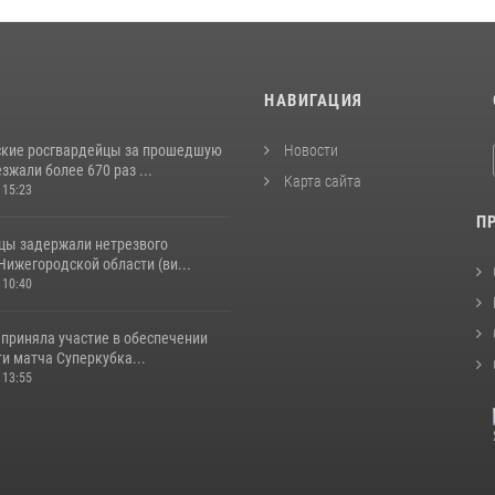
И
НАВИГАЦИЯ
кие росгвардейцы за прошедшую
Новости
жали более 670 раз ...
Карта сайта
 15:23
П
цы задержали нетрезвого
Нижегородской области (ви...
 10:40
 приняла участие в обеспечении
и матча Суперкубка...
 13:55