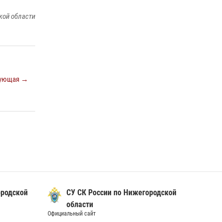
Росгвардии почтили память святого
равноапостольного князя Владимира
кой области
28 июля 2026, 15:39
2
Нижегородские росгвардейцы за
прошедшую неделю выезжали более 600 раз
по сигналу «тревога»
ующая →
20 июля 2026, 12:26
ородской
СУ СК России по Нижегородской
области
Официальный сайт