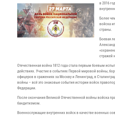
в 2016 го
внутренн
Более чем
войска и
страны.
Боевая ле
Александ
«охранен
стражей 
Отечественная война 1812 года стала первым боевым испыт
действиях. Участие в событиях Первой мировой войны, бор
офицеров в сражениях за Москву и Ленинград, в Сталингра
войны – всё это знаковые события истории войск правопо
Федерации.
После окончания Великой Отечественной войны войска пра
бандитизмом.
Военнослужащие внутренних войск в качестве военных со