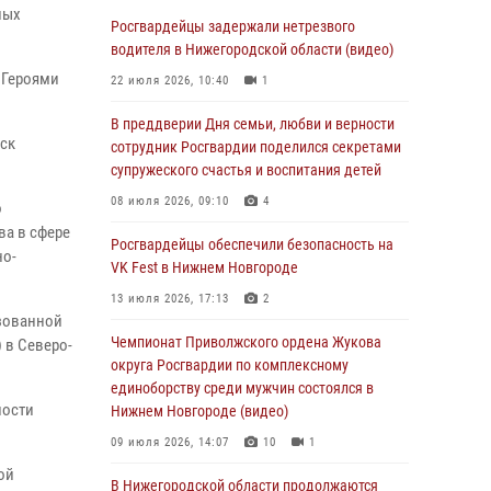
В Нижегородской области сотрудники
ных
Росгвардии «по горячим следам» задержали
Росгвардейцы задержали нетрезвого
правонарушителя за стрельбу
водителя в Нижегородской области (видео)
 Героями
17 июля 2026, 05:17
22 июля 2026, 10:40
1
В Нижегородской области продолжаются
В преддверии Дня семьи, любви и верности
йск
мероприятия в рамках всероссийской
сотрудник Росгвардии поделился секретами
ведомственной акции «Каникулы с
супружеского счастья и воспитания детей
Росгвардией»
08 июля 2026, 09:10
4
о
16 июля 2026, 05:00
ва в сфере
Росгвардейцы обеспечили безопасность на
но-
Росгвардейцы обеспечили безопасность на
VK Fest в Нижнем Новгороде
VK Fest в Нижнем Новгороде
13 июля 2026, 17:13
2
изованной
13 июля 2026, 17:13
2
Чемпионат Приволжского ордена Жукова
 в Северо-
Нижегородские росгвардейцы за
округа Росгвардии по комплексному
прошедшую неделю выезжали более 750 раз
единоборству среди мужчин состоялся в
ности
по сигналу «тревога»
Нижнем Новгороде (видео)
13 июля 2026, 06:45
09 июля 2026, 14:07
10
1
ой
Росгвардейцы предотвратили серию краж в
В Нижегородской области продолжаются