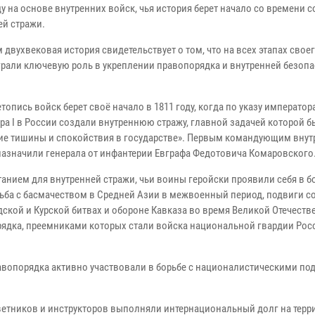
ду на основе внутренних войск, чья история берет начало со времени 
ей стражи.
 двухвековая история свидетельствует о том, что на всех этапах свое
грали ключевую роль в укреплении правопорядка и внутренней безоп
топись войск берет своё начало в 1811 году, когда по указу император
ра I в России создали внутреннюю стражу, главной задачей которой 
ие тишины и спокойствия в государстве». Первым командующим внут
назначили генерала от инфантерии Евграфа Федотовича Комаровского
анием для внутренней стражи, чьи воины геройски проявили себя в 
ьба с басмачеством в Средней Азии в межвоенный период, подвиги с
дской и Курской битвах и обороне Кавказа во время Великой Отечеств
рядка, преемниками которых стали войска национальной гвардии Рос
вопорядка активно участвовали в борьбе с националистическими по
ветников и инструкторов выполняли интернациональный долг на терр